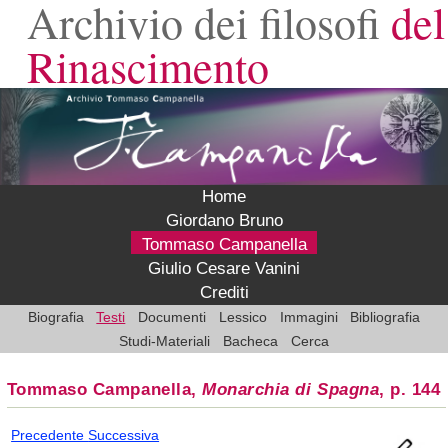
Archivio dei filosofi
del
Rinascimento
Home
Giordano Bruno
Tommaso Campanella
Giulio Cesare Vanini
Crediti
Biografia
Testi
Documenti
Lessico
Immagini
Bibliografia
Studi-Materiali
Bacheca
Cerca
Tommaso Campanella,
Monarchia di Spagna
, p. 144
Precedente
Successiva