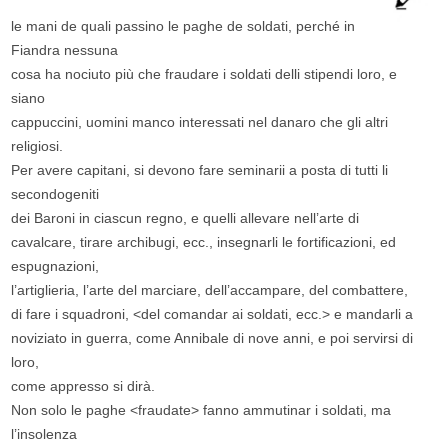
le mani de quali passino le paghe de soldati, perché in
Fiandra nessuna
cosa ha nociuto più che fraudare i soldati delli stipendi loro, e
siano
cappuccini, uomini manco interessati nel danaro che gli altri
religiosi.
Per avere capitani, si devono fare seminarii a posta di tutti li
secondogeniti
dei Baroni in ciascun regno, e quelli allevare nell’arte di
cavalcare, tirare archibugi, ecc., insegnarli le fortificazioni, ed
espugnazioni,
l’artiglieria, l’arte del marciare, dell’accampare, del combattere,
di fare i squadroni, <del comandar ai soldati, ecc.> e mandarli a
noviziato in guerra, come Annibale di nove anni, e poi servirsi di
loro,
come appresso si dirà.
Non solo le paghe <fraudate> fanno ammutinar i soldati, ma
l’insolenza