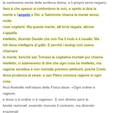
la santissima verità della scrittura divina, e li proprii sensi negano.
Vero è che spesso si confondono le voci, e spirito si dice la
mente e l’
angelo
e Dio; e Salomone chiama la mente senso
molte
cose cogitanti. Ma questa mente, alli bruti negata, altrove
s’appella
intelletto, dicendo Davide che non l’ha il mulo e il cavallo. Ma
Iob dona intelligere al gallo. E perché i teologi così usano
chiamare
la mente, benché san Tomaso la cogitativa mortale pur chiama
intelletto, ci asteneremo di dire che ogni cosa ha intelletto; ma
ragione sensitiva e non mentale potremo attribuirli, poiché Cristo
dona prudenza al serpe, e san Pietro conosce ragione in ogni
cosa.
Anzi Aristotile nell’ottavo della
Fisica
disse: «Ogni ordine è
ragione,
e dove ci è ordine ci è ragione». E non diremo però le
bestie razionali, essendo ricevuto il contrario; ma dicendo
irrazionali