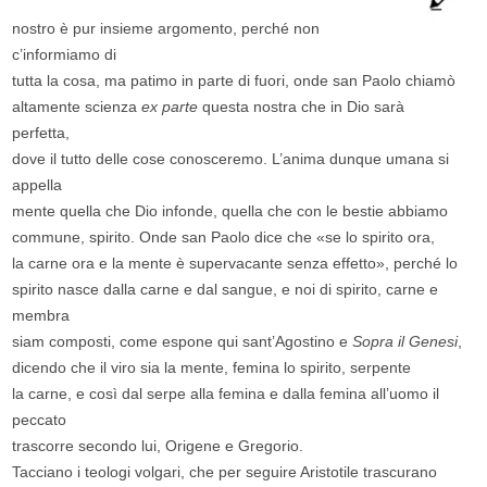
nostro è pur insieme argomento, perché non
c’informiamo di
tutta la cosa, ma patimo in parte di fuori, onde san Paolo chiamò
altamente scienza
ex parte
questa nostra che in Dio sarà
perfetta,
dove il tutto delle cose conosceremo. L’anima dunque umana si
appella
mente quella che Dio infonde, quella che con le bestie abbiamo
commune, spirito. Onde san Paolo dice che «se lo spirito ora,
la carne ora e la mente è supervacante senza effetto», perché lo
spirito nasce dalla carne e dal sangue, e noi di spirito, carne e
membra
siam composti, come espone qui sant’Agostino e
Sopra il Genesi
,
dicendo che il viro sia la mente, femina lo spirito, serpente
la carne, e così dal serpe alla femina e dalla femina all’uomo il
peccato
trascorre secondo lui, Origene e Gregorio.
Tacciano i teologi volgari, che per seguire Aristotile trascurano