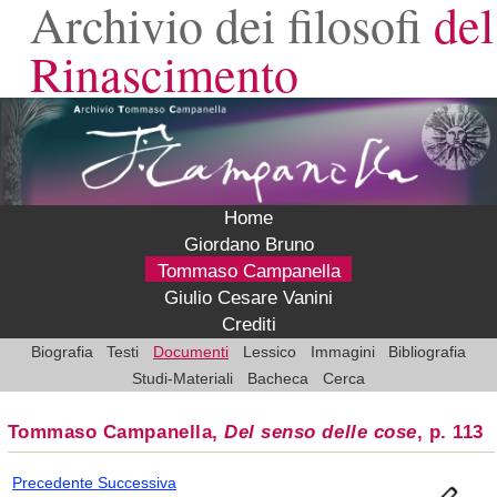
Archivio dei filosofi
del
Rinascimento
Home
Giordano Bruno
Tommaso Campanella
Giulio Cesare Vanini
Crediti
Biografia
Testi
Documenti
Lessico
Immagini
Bibliografia
Studi-Materiali
Bacheca
Cerca
Tommaso Campanella,
Del senso delle cose
, p. 113
Precedente
Successiva