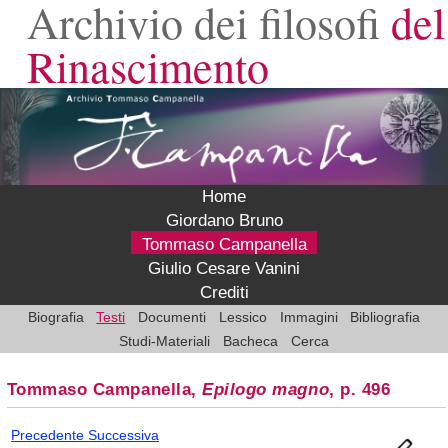
Archivio dei filosofi
del
Rinascimento
Home
Giordano Bruno
Tommaso Campanella
Giulio Cesare Vanini
Crediti
Biografia
Testi
Documenti
Lessico
Immagini
Bibliografia
Studi-Materiali
Bacheca
Cerca
Tommaso Campanella,
Epilogo magno
, p. 496
Precedente
Successiva