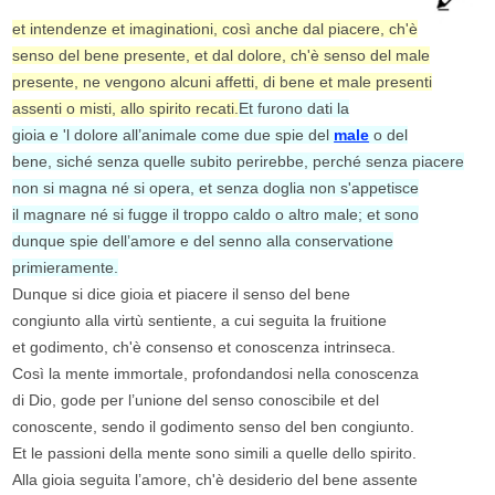
et intendenze et imaginationi, così anche dal piacere, ch'è
senso del bene presente, et dal dolore, ch'è senso del male
presente, ne vengono alcuni affetti, di bene et male presenti
assenti o misti, allo spirito recati.
Et furono dati la
gioia e 'l dolore all’animale come due spie del
male
o del
bene, siché senza quelle subito perirebbe, perché senza piacere
non si magna né si opera, et senza doglia non s'appetisce
il magnare né si fugge il troppo caldo o altro male; et sono
dunque spie dell’amore e del senno alla conservatione
primieramente.
Dunque si dice gioia et piacere il senso del bene
congiunto alla virtù sentiente, a cui seguita la fruitione
et godimento, ch'è consenso et conoscenza intrinseca.
Così la mente immortale, profondandosi nella conoscenza
di Dio, gode per l’unione del senso conoscibile et del
conoscente, sendo il godimento senso del ben congiunto.
Et le passioni della mente sono simili a quelle dello spirito.
Alla gioia seguita l’amore, ch'è desiderio del bene assente