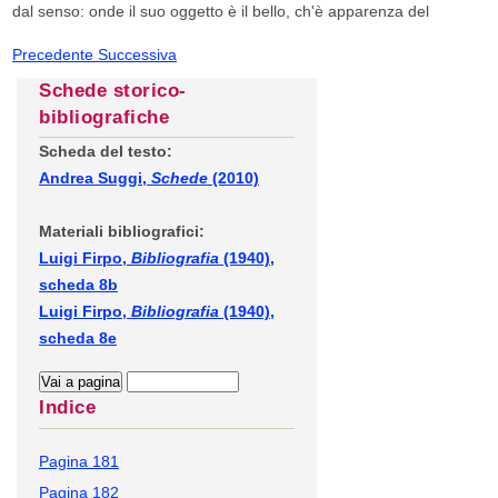
dal senso: onde il suo oggetto è il bello, ch'è apparenza del
Precedente
Successiva
Schede storico-
bibliografiche
Scheda del testo:
Andrea Suggi,
Schede
(2010)
Materiali bibliografici:
Luigi Firpo,
Bibliografia
(1940),
scheda 8b
Luigi Firpo,
Bibliografia
(1940),
scheda 8e
Indice
Pagina 181
Pagina 182