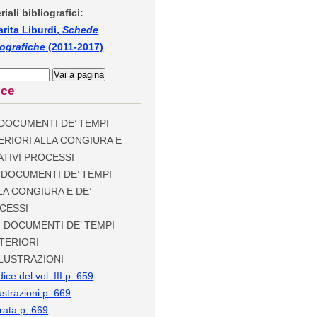
riali bibliografici:
rita Liburdi,
Schede
iografiche
(2011-2017)
ice
. DOCUMENTI DE’ TEMPI
ERIORI ALLA CONGIURA E
ATIVI PROCESSI
I. DOCUMENTI DE’ TEMPI
LA CONGIURA E DE’
CESSI
I. DOCUMENTI DE’ TEMPI
TERIORI
LLUSTRAZIONI
dice del vol. III p. 659
lustrazioni p. 669
rata p. 669