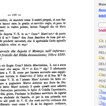
Mate
Anna
bibl
Ind
I
ANT
REL
I
DEL
PRO
II
POS
I
In
Il
Er