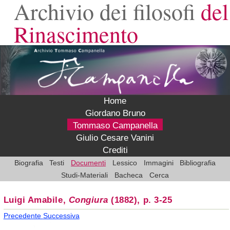
Archivio dei filosofi
del
Rinascimento
Home
Giordano Bruno
Tommaso Campanella
Giulio Cesare Vanini
Crediti
Biografia
Testi
Documenti
Lessico
Immagini
Bibliografia
Studi-Materiali
Bacheca
Cerca
Luigi Amabile,
Congiura
(1882), p. 3-25
Precedente
Successiva