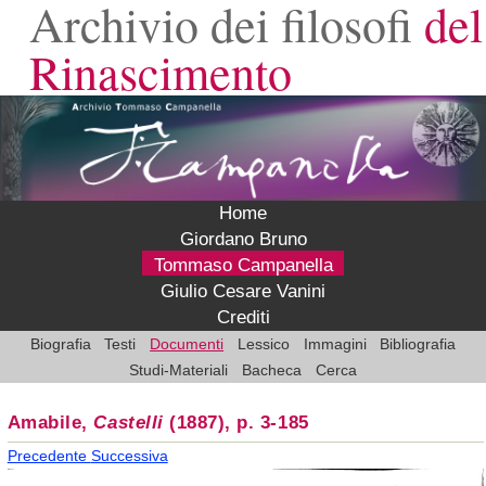
Archivio dei filosofi
del
Rinascimento
Home
Giordano Bruno
Tommaso Campanella
Giulio Cesare Vanini
Crediti
Biografia
Testi
Documenti
Lessico
Immagini
Bibliografia
Studi-Materiali
Bacheca
Cerca
Amabile,
Castelli
(1887), p. 3-185
Precedente
Successiva