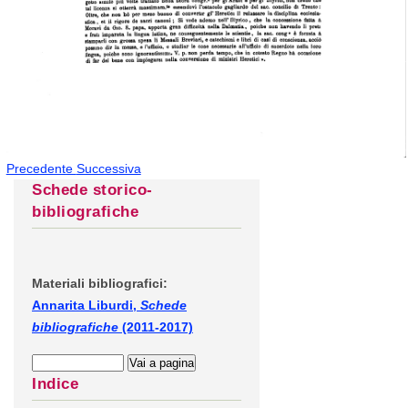
Precedente
Successiva
Schede storico-
bibliografiche
Materiali bibliografici:
Annarita Liburdi,
Schede
bibliografiche
(2011-2017)
Indice