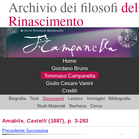
Archivio dei filosofi
del
Rinascimento
Home
Giordano Bruno
Tommaso Campanella
Giulio Cesare Vanini
Crediti
Biografia
Testi
Documenti
Lessico
Immagini
Bibliografia
Studi-Materiali
Bacheca
Cerca
Amabile,
Castelli
(1887), p. 3-283
Precedente
Successiva