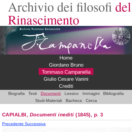
Archivio dei filosofi
del
Rinascimento
Home
Giordano Bruno
Tommaso Campanella
Giulio Cesare Vanini
Crediti
Biografia
Testi
Documenti
Lessico
Immagini
Bibliografia
Studi-Materiali
Bacheca
Cerca
CAPIALBI,
Documenti inediti
(1845), p. 3
Precedente
Successiva