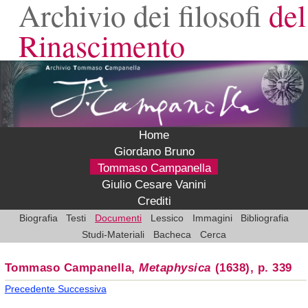
Archivio dei filosofi
del
Rinascimento
Home
Giordano Bruno
Tommaso Campanella
Giulio Cesare Vanini
Crediti
Biografia
Testi
Documenti
Lessico
Immagini
Bibliografia
Studi-Materiali
Bacheca
Cerca
Tommaso Campanella,
Metaphysica
(1638), p. 339
Precedente
Successiva