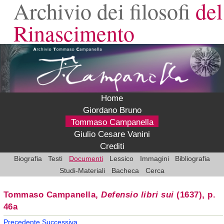
Archivio dei filosofi
del
Rinascimento
Home
Giordano Bruno
Tommaso Campanella
Giulio Cesare Vanini
Crediti
Biografia
Testi
Documenti
Lessico
Immagini
Bibliografia
Studi-Materiali
Bacheca
Cerca
Tommaso Campanella,
Defensio libri sui
(1637), p.
46a
Precedente
Successiva