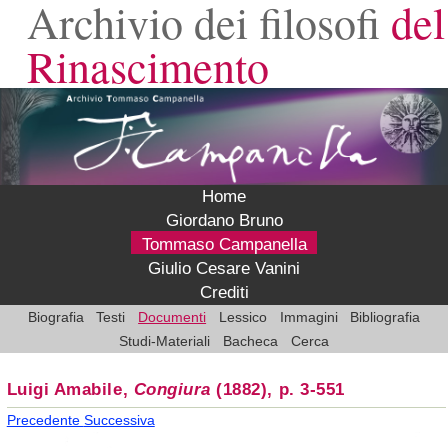
Archivio dei filosofi
del
Rinascimento
Home
Giordano Bruno
Tommaso Campanella
Giulio Cesare Vanini
Crediti
Biografia
Testi
Documenti
Lessico
Immagini
Bibliografia
Studi-Materiali
Bacheca
Cerca
Luigi Amabile,
Congiura
(1882), p. 3-551
Precedente
Successiva