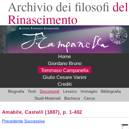
Archivio dei filosofi
del
Rinascimento
Home
Giordano Bruno
Tommaso Campanella
Giulio Cesare Vanini
Crediti
Biografia
Testi
Documenti
Lessico
Immagini
Bibliografia
Studi-Materiali
Bacheca
Cerca
Amabile,
Castelli
(1887), p. 1-402
Precedente
Successiva