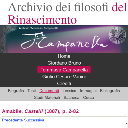
Archivio dei filosofi
del
Rinascimento
Home
Giordano Bruno
Tommaso Campanella
Giulio Cesare Vanini
Crediti
Biografia
Testi
Documenti
Lessico
Immagini
Bibliografia
Studi-Materiali
Bacheca
Cerca
Amabile,
Castelli
(1887), p. 2-82
Precedente
Successiva