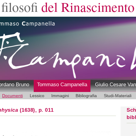
filosofi
del Rinascimento
ordano Bruno
Tommaso Campanella
Giulio Cesare Van
Documenti
Lessico
Immagini
Bibliografia
Studi-Materiali
physica
(1638), p. 011
Sch
bib