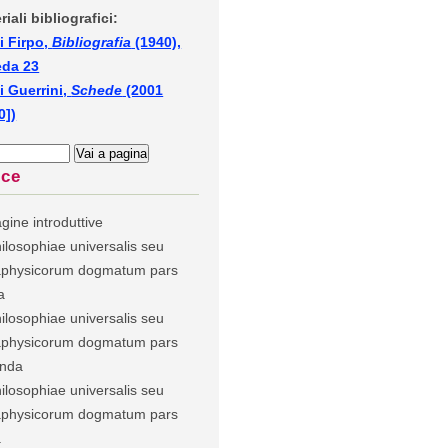
riali bibliografici:
i Firpo,
Bibliografia
(1940),
eda 23
i Guerrini,
Schede
(2001
0])
ice
gine introduttive
ilosophiae universalis seu
physicorum dogmatum pars
a
ilosophiae universalis seu
physicorum dogmatum pars
unda
ilosophiae universalis seu
physicorum dogmatum pars
a