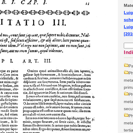
Mate
Luig
sch
Luig
[201
Ind
Pa
Ph
meta
prim
Ph
meta
sec
Ph
meta
terti