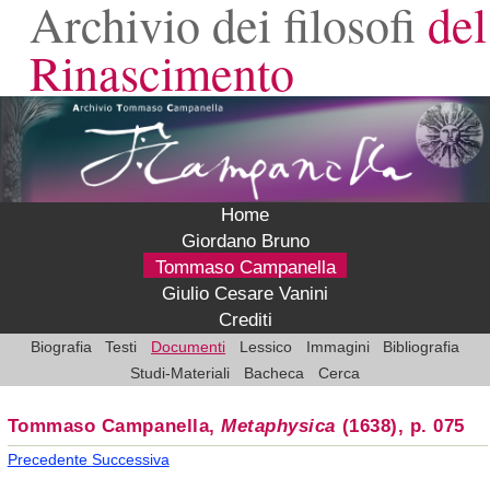
Archivio dei filosofi
del
Rinascimento
Home
Giordano Bruno
Tommaso Campanella
Giulio Cesare Vanini
Crediti
Biografia
Testi
Documenti
Lessico
Immagini
Bibliografia
Studi-Materiali
Bacheca
Cerca
Tommaso Campanella,
Metaphysica
(1638), p. 075
Precedente
Successiva