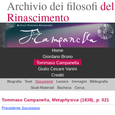
Archivio dei filosofi
del
Rinascimento
Home
Giordano Bruno
Tommaso Campanella
Giulio Cesare Vanini
Crediti
Biografia
Testi
Documenti
Lessico
Immagini
Bibliografia
Studi-Materiali
Bacheca
Cerca
Tommaso Campanella,
Metaphysica
(1638), p. 021
Precedente
Successiva