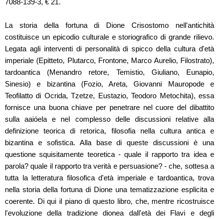
7088-139-3, € 21.
La storia della fortuna di Dione Crisostomo nell'antichità
costituisce un epicodio culturale e storiografico di grande rilievo.
Legata agli interventi di personalità di spicco della cultura d'età
imperiale (Epitteto, Plutarco, Frontone, Marco Aurelio, Filostrato),
tardoantica (Menandro retore, Temistio, Giuliano, Eunapio,
Sinesio) e bizantina (Fozio, Areta, Giovanni Mauropode e
Teofilatto di Ocrida, Tzetze, Eustazio, Teodoro Metochita), essa
fornisce una buona chiave per penetrare nel cuore del dibattito
sulla aaióela e nel complesso delle discussioni relative alla
definizione teorica di retorica, filosofia nella cultura antica e
bizantina e sofistica. Alla base di queste discussioni è una
questione squisitamente teoretica - quale il rapporto tra idea e
parola? quale il rapporto tra verità e persuasione? - che, sottesa a
tutta la letteratura filosofica d'età imperiale e tardoantica, trova
nella storia della fortuna di Dione una tematizzazione esplicita e
coerente. Di qui il piano di questo libro, che, mentre ricostruisce
l'evoluzione della tradizione dionea dall'età dei Flavi e degli