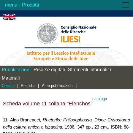
- Prodotti
Istituto
Attività
Prodotti
Biblioteca
Contatti
Pubblicazioni
Risorse digitali
Strumenti informatici
Materiali
Collane |
Periodici |
Altre pubblicazioni |
catalogo
Scheda volume 11 collana "Elenchos"
11. Aldo Brancacci,
Rhetorike Philosophousa. Dione Crisostomo
nella cultura antica e bizantina
, 1986, 347 pp., 23 cm., ISBN: 88-