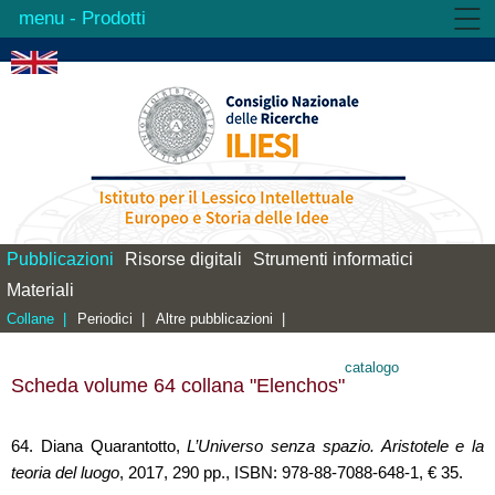
- Prodotti
Istituto
Attività
Prodotti
Biblioteca
Contatti
Pubblicazioni
Risorse digitali
Strumenti informatici
Materiali
Collane |
Periodici |
Altre pubblicazioni |
catalogo
Scheda volume 64 collana "Elenchos"
64. Diana Quarantotto,
L’Universo senza spazio. Aristotele e la
teoria del luogo
, 2017, 290 pp., ISBN: 978-88-7088-648-1, € 35.