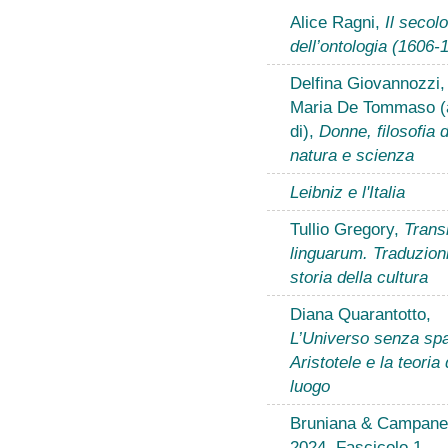
Alice Ragni,
Il secolo
dell’ontologia (1606-
Delfina Giovannozzi,
Maria De Tommaso (
di),
Donne, filosofia d
natura e scienza
Leibniz e l'Italia
Tullio Gregory,
Transl
linguarum. Traduzion
storia della cultura
Diana Quarantotto,
L’Universo senza spa
Aristotele e la teoria 
luogo
Bruniana & Campanel
2024, Fascicolo 1