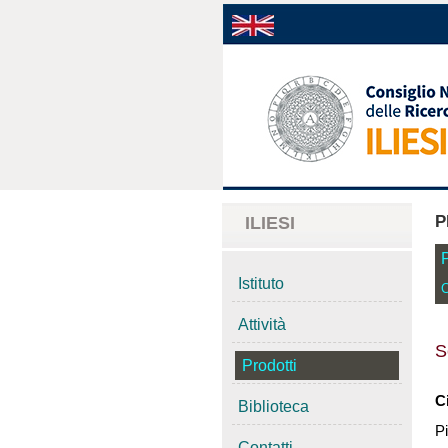
P
ILIESI
Istituto
C
Attività
S
Prodotti
C
Biblioteca
P
Contatti