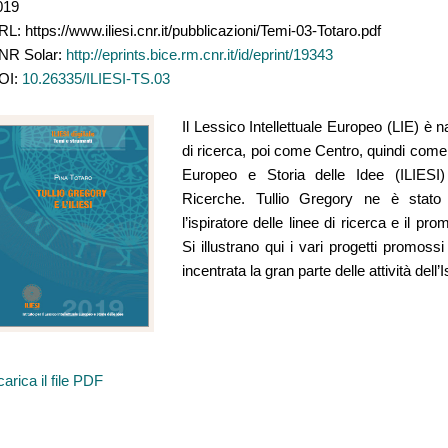
019
L: https://www.iliesi.cnr.it/pubblicazioni/Temi-03-Totaro.pdf
NR Solar:
http://eprints.bice.rm.cnr.it/id/eprint/19343
OI:
10.26335/ILIESI-TS.03
Il Lessico Intellettuale Europeo (LIE) 
di ricerca, poi come Centro, quindi come Is
Europeo e Storia delle Idee (ILIESI)
Ricerche. Tullio Gregory ne è stato 
l’ispiratore delle linee di ricerca e il pro
Si illustrano qui i vari progetti promossi
incentrata la gran parte delle attività dell’Is
arica il file PDF