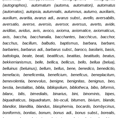
(autographos), automatum (automa, automaton), automatus
(automatos), autopsia, autumnalis, autumnus, autumo, auxiliaris,
auxilium, avaritia, avarus adi., avarus subst., avello, aversabilis,
aversatio, averse, aversio, aversor, aversus, averto, avide,
aviditas, avidus, avis, avoco, axioma, axiomatice, axiomaticus,
axis, baccha, bacchanalia, bacchantes, bacchicus, bacchor,
bacchus, bacillum, balbutio, baptismus, barbara, barbare,
barbaries, barbarus adi., barbarus subst., baroco, basilaris, basis,
battologia, beate, beati, beatificus, beatitas, beatitudo, beatus,
bekkerrianismus, belle, bellica, bellicus, bello, bellua (belua),
belluinus (beluinus), bellum, bellus, bene, benedico, benedictio,
benefacio, beneficentia, beneficium, beneficus, beneplacitum,
benevolentia, benevolus, benigne, benignitas, benignus, beo,
bestia, bestialitas, biblia, bibliopolium, bibliotheca, bibo, biformis,
bilanx, bilis, bimedialis, binarius, bini, binominis, bipes,
biquadraticus, biquadratum, bis-oculi, bitumen, bivium, blande,
blandior, blanditia, blandus, blasphemia, bocardo, bombycinus,
boniformis, bonitas, bonum, bonus adi., bonus subst., borealis,