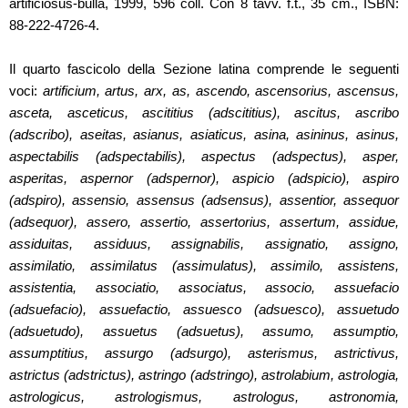
artificiosus-bulla, 1999, 596 coll. Con 8 tavv. f.t., 35 cm., ISBN:
88-222-4726-4.
Il quarto fascicolo della Sezione latina comprende le seguenti
voci:
artificium, artus, arx, as, ascendo, ascensorius, ascensus,
asceta, asceticus, ascititius (adscititius), ascitus, ascribo
(adscribo), aseitas, asianus, asiaticus, asina, asininus, asinus,
aspectabilis (adspectabilis), aspectus (adspectus), asper,
asperitas, aspernor (adspernor), aspicio (adspicio), aspiro
(adspiro), assensio, assensus (adsensus), assentior, assequor
(adsequor), assero, assertio, assertorius, assertum, assidue,
assiduitas, assiduus, assignabilis, assignatio, assigno,
assimilatio, assimilatus (assimulatus), assimilo, assistens,
assistentia, associatio, associatus, associo, assuefacio
(adsuefacio), assuefactio, assuesco (adsuesco), assuetudo
(adsuetudo), assuetus (adsuetus), assumo, assumptio,
assumptitius, assurgo (adsurgo), asterismus, astrictivus,
astrictus (adstrictus), astringo (adstringo), astrolabium, astrologia,
astrologicus, astrologismus, astrologus, astronomia,