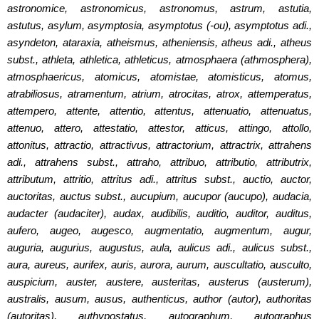
astronomice, astronomicus, astronomus, astrum, astutia,
astutus, asylum, asymptosia, asymptotus (-ou), asymptotus adi.,
asyndeton, ataraxia, atheismus, atheniensis, atheus adi., atheus
subst., athleta, athletica, athleticus, atmosphaera (athmosphera),
atmosphaericus, atomicus, atomistae, atomisticus, atomus,
atrabiliosus, atramentum, atrium, atrocitas, atrox, attemperatus,
attempero, attente, attentio, attentus, attenuatio, attenuatus,
attenuo, attero, attestatio, attestor, atticus, attingo, attollo,
attonitus, attractio, attractivus, attractorium, attractrix, attrahens
adi., attrahens subst., attraho, attribuo, attributio, attributrix,
attributum, attritio, attritus adi., attritus subst., auctio, auctor,
auctoritas, auctus subst., aucupium, aucupor (aucupo), audacia,
audacter (audaciter), audax, audibilis, auditio, auditor, auditus,
aufero, augeo, augesco, augmentatio, augmentum, augur,
auguria, augurius, augustus, aula, aulicus adi., aulicus subst.,
aura, aureus, aurifex, auris, aurora, aurum, auscultatio, ausculto,
auspicium, auster, austere, austeritas, austerus (austerum),
australis, ausum, ausus, authenticus, author (autor), authoritas
(autoritas), authypostatus, autographum, autographus