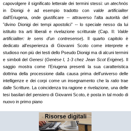
capovolgere il significato letterale dei termini stessi: un
atechnòs
in Dionigi è ad esempio tradotto con
valde artificialiter
dall'Eriugena, onde giustificare -- attraverso l'alta autorità del
"divino Dionigi dei tempi apostolici" -- lo speciale nesso da lui
istituito tra arti liberali e rivelazione scritturale (Cap. II:
Valde
artificialiter: le sens d'un contresense
). Il quarto capitolo è
dedicato all'esperienza di Giovanni Scoto come interprete e
studioso non più dei testi dello Pseudo Dionigi ma di alcuni termini
e simboli del
Genesi
(
Genèse I, 1-3 chez Jean Scot Erigène
). Il
saggio mostra come l'Eriugena presenti la sua caratteristica
dottrina della processione dalla causa prima dell'universo delle
intelligenze e dei corpi come un insegnamento che la
ratio
trae
dalle Scritture. La coincidenza tra ragione e rivelazione, una delle
tesi basilari del pensiero di Giovanni Scoto, è posta in tal modo di
nuovo in primo piano