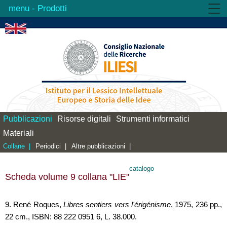
- Prodotti
Istituto
Attività
Prodotti
Biblioteca
Contatti
Pubblicazioni
Risorse digitali
Strumenti informatici
Materiali
Collane |
Periodici |
Altre pubblicazioni |
catalogo
Scheda volume 9 collana "LIE"
9. René Roques,
Libres sentiers vers l'érigénisme
, 1975, 236 pp.,
22 cm., ISBN: 88 222 0951 6, L. 38.000.