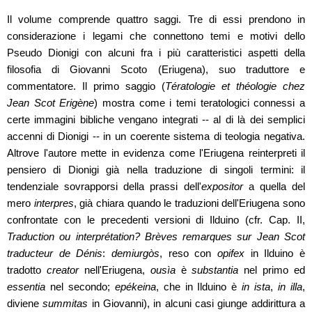
Il volume comprende quattro saggi. Tre di essi prendono in
considerazione i legami che connettono temi e motivi dello
Pseudo Dionigi con alcuni fra i più caratteristici aspetti della
filosofia di Giovanni Scoto (Eriugena), suo traduttore e
commentatore. Il primo saggio (
Tératologie et théologie chez
Jean Scot Erigène
) mostra come i temi teratologici connessi a
certe immagini bibliche vengano integrati -- al di là dei semplici
accenni di Dionigi -- in un coerente sistema di teologia negativa.
Altrove l'autore mette in evidenza come l'Eriugena reinterpreti il
pensiero di Dionigi già nella traduzione di singoli termini: il
tendenziale sovrapporsi della prassi dell'
expositor
a quella del
mero
interpres
, già chiara quando le traduzioni dell'Eriugena sono
confrontate con le precedenti versioni di Ilduino (cfr. Cap. II,
Traduction ou interprétation? Brèves remarques sur Jean Scot
traducteur de Dénis
:
demiurgòs
, reso con
opifex
in Ilduino è
tradotto
creator
nell'Eriugena,
ousìa
è
substantia
nel primo ed
essentia
nel secondo;
epékeina
, che in Ilduino è
in ista
,
in illa
,
diviene
summitas
in Giovanni), in alcuni casi giunge addirittura a