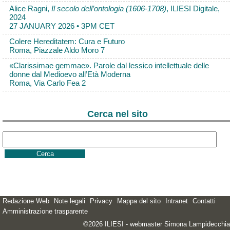
Alice Ragni,
Il secolo dell’ontologia (1606-1708)
, ILIESI Digitale,
2024
27 JANUARY 2026 • 3PM CET
Colere Hereditatem: Cura e Futuro
Roma, Piazzale Aldo Moro 7
«Clarissimae gemmae». Parole dal lessico intellettuale delle
donne dal Medioevo all’Età Moderna
Roma, Via Carlo Fea 2
Cerca nel sito
Redazione Web
Note legali
Privacy
Mappa del sito
Intranet
Contatti
Amministrazione trasparente
©2026 ILIESI - webmaster Simona Lampidecchia