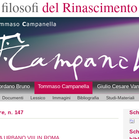
filosofi
del Rinascimento
ordano Bruno
Tommaso Campanella
Giulio Cesare Van
Documenti
Lessico
Immagini
Bibliografia
Studi-Materiali
re
, n. 147
Sch
Sch
A URBANO VIII IN ROMA