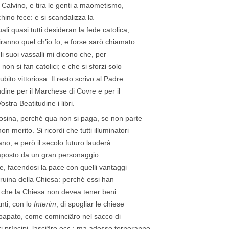
Calvino, e tira le genti a maometismo,
ino fece: e si scandalizza la
ali quasi tutti desideran la fede catolica,
ranno quel ch’io fo; e forse sarò chiamato
 li suoi vassalli mi dicono che, per
 non si fan catolici; e che si sforzi solo
bito vittoriosa. Il resto scrivo al Padre
dine per il Marchese di Covre e per il
tra Beatitudine i libri.
mosina, perché qua non si paga, se non parte
n merito. Si ricordi che tutti illuminatori
ano, e però il secolo futuro lauderà
 imposto da un gran personaggio
he, facendosi la pace con quelli vantaggi
a ruina della Chiesa: perché essi han
a che la Chiesa non devea tener beni
nti, con lo
Interim
, di spogliar le chiese
l papato, come cominciâro nel sacco di
i prìncipi, lasciâro ecc.; ma adesso torneranno