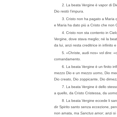
2. La beata Vergine è vapor di Di
Dio restò l’impura.
3. Cristo non ha pagato a Maria q
e Maria ha dato più a Cristo che non C
4. Cristo non sta contento in Cielo
Vergine, dove stava meglio; né la bea
da lui, anzi resta creditrice in infinito e
5. «Christe, audi nos» vol dire: «o
comandamento.
6. La beata Vergine è un finito in
mezzo Dio e un mezzo uomo, Dio medi
Dio creato, Dio zoppicante, Dio dimezz
7. La beata Vergine è dello stess
a quello, da Cristo Cristessa, da uom
8. La beata Vergine eccede li santi
dir Spirito santo senza eccezione, per
non amata, ma
Sanctus amor
; anzi s