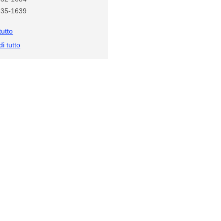
635-1639
tutto
i tutto