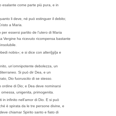
o esalante come parte più pura, e in
uanto li deve, né può estinguer il debito;
risto a Maria.
 per essersi partito de l’utero di Maria
ta Vergine ha ricevuto ricompensa bastante
 insolubile.
bedi nobis»; e si dice con alteri[gi]a e
finito, un’omnipotente debolezza, un
terraneo. Si può dir Dea, e un
ato, Dio fuoruscito di se stesso.
o ordine di Dio; e Dea deve nominarsi
o omessa, unigenita, primogenita.
 in infinito nell’amor di Dio. E si può
ché è spirata da le tre persone divine, e
i deve chiamar Spirito santo e fiato di