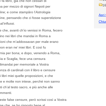
e fa libro, già che non cessan di
1
a per mezzo di signori Nepoti per
dine; e come stampâro l’
Astrologia
Apri 
dine, pensando che ci fosse superstizione
Chiud
al’influssi.
e che, avanti ch’io venissi in Roma, fecero
no nei libri che mandai in Roma a
izioni che m’addossavan per male erano
on eran ne’ miei libri. E così fu
ta mia per bona; e dopo, venendo a Roma,
gia e Scaglia, fece una censura
o dimandai per memoriale a Vostra
za di cardinali con il libro e censure
libri miei quelle proposizioni, e che
te e molte non intese, perché non sanno
 ch’al testo sacro, e più anche alle
commenti.
ste false censure, però scrissi così a Vostra
ose che, se ho risposto bene al