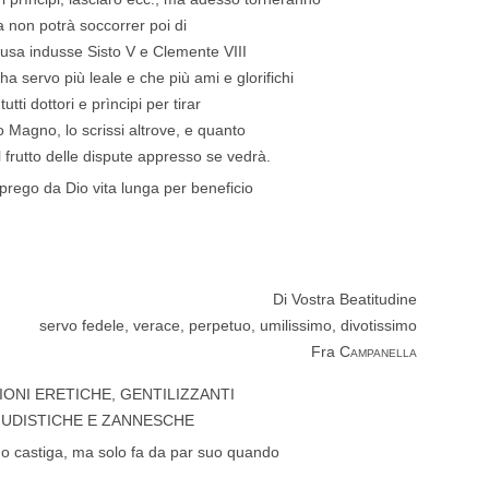
a non potrà soccorrer poi di
sa indusse Sisto V e Clemente VIII
ha servo più leale e che più ami e glorifichi
tti dottori e prìncipi per tirar
o Magno, lo scrissi altrove, e quanto
’l frutto delle dispute appresso se vedrà.
i prego da Dio vita lunga per beneficio
Di Vostra Beatitudine
servo fedele, verace, perpetuo, umilissimo, divotissimo
Fra
Campanella
ONI ERETICHE, GENTILIZZANTI
UDISTICHE E ZANNESCHE
do castiga, ma solo fa da par suo quando