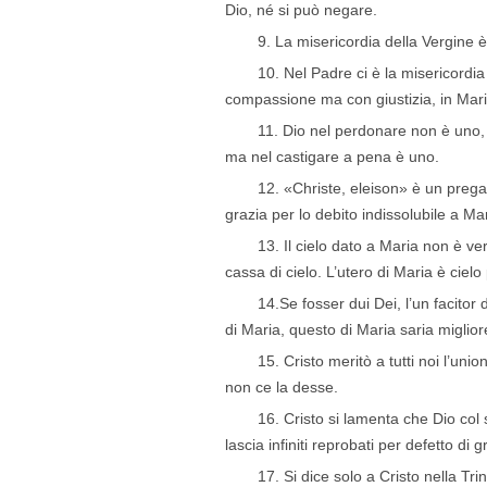
Dio, né si può negare.
9. La misericordia della Vergine 
10. Nel Padre ci è la misericordi
compassione ma con giustizia, in Mari
11. Dio nel perdonare non è uno, e 
ma nel castigare a pena è uno.
12. «Christe, eleison» è un prega
grazia per lo debito indissolubile a Mar
13. Il cielo dato a Maria non è ve
cassa di cielo. L’utero di Maria è cielo 
14.Se fosser dui Dei, l’un facitor d
di Maria, questo di Maria saria miglior
15. Cristo meritò a tutti noi l’uni
non ce la desse.
16. Cristo si lamenta che Dio col 
lascia infiniti reprobati per defetto di g
17. Si dice solo a Cristo nella Tri