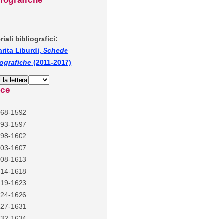
liografiche
riali bibliografici:
rita Liburdi,
Schede
iografiche
(2011-2017)
ice
568-1592
593-1597
598-1602
603-1607
608-1613
614-1618
619-1623
624-1626
627-1631
632-1634