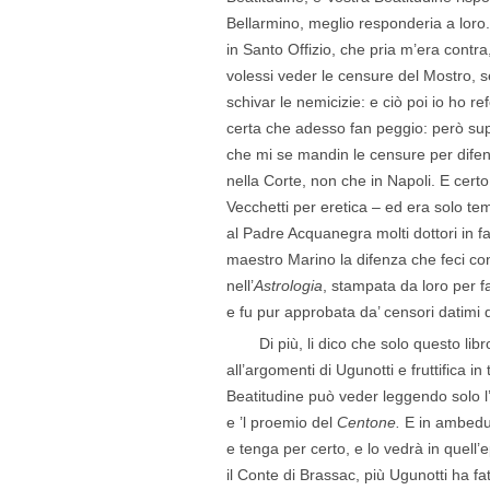
Bellarmino, meglio responderia a loro.
in Santo Offizio, che pria m’era contra
volessi veder le censure del Mostro, se
schivar le nemicizie: e ciò poi io ho re
certa che adesso fan peggio: però supp
che mi se mandin le censure per difen
nella Corte, non che in Napoli. E certo
Vecchetti per eretica – ed era solo te
al Padre Acquanegra molti dottori in f
maestro Marino la difenza che feci con
nell’
Astrologia
, stampata da loro per f
e fu pur approbata da’ censori datimi 
Di più, li dico che solo questo li
all’argomenti di Ugunotti e fruttifica i
Beatitudine può veder leggendo solo l’
e ’l proemio del
Centone.
E in ambedu
e tenga per certo, e lo vedrà in quell’
il Conte di Brassac, più Ugunotti ha fa