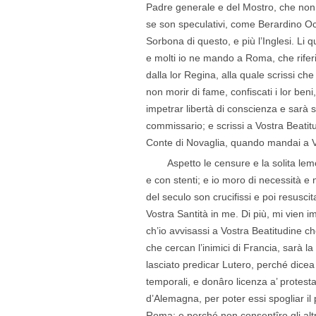
Padre generale e del Mostro, che non 
se son speculativi, come Berardino Och
Sorbona di questo, e più l’Inglesi. Li qu
e molti io ne mando a Roma, che riferi
dalla lor Regina, alla quale scrissi che
non morir di fame, confiscati i lor beni,
impetrar libertà di conscienza e sarà su
commissario; e scrissi a Vostra Beatitu
Conte di Novaglia, quando mandai a Vos
Aspetto le censure e la solita le
e con stenti; e io moro di necessità e no
del seculo son crucifissi e poi resuscit
Vostra Santità in me. Di più, mi vien
ch’io avvisassi a Vostra Beatitudine c
che cercan l’inimici di Francia, sarà l
lasciato predicar Lutero, perché dice
temporali, e donâro licenza a’ protesta
d’Alemagna, per poter essi spogliar i
Roma; e perché non consentîro gli altr