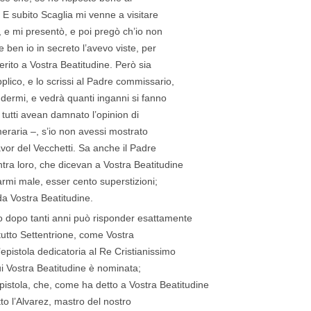
 E subito Scaglia mi venne a visitare
, e mi presentò, e poi pregò ch’io non
 ben io in secreto l’avevo viste, per
ferito a Vostra Beatitudine. Però sia
lico, e lo scrissi al Padre commissario,
dermi, e vedrà quanti inganni si fanno
 tutti avean damnato l’opinion di
meraria –, s’io non avessi mostrato
avor del Vecchetti. Sa anche il Padre
tra loro, che dicevan a Vostra Beatitudine
armi male, esser cento superstizioni;
da Vostra Beatitudine.
bro dopo tanti anni può risponder esattamente
n tutto Settentrione, come Vostra
epistola dedicatoria al Re Cristianissimo
i Vostra Beatitudine è nominata;
epistola, che, come ha detto a Vostra Beatitudine
tto l’Alvarez, mastro del nostro