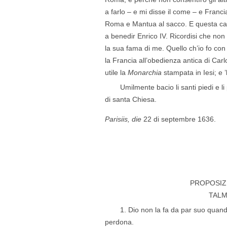
a farlo – e mi disse il come – e Franci
Roma e Mantua al sacco. E questa cau
a benedir Enrico IV. Ricordisi che non 
la sua fama di me. Quello ch’io fo con tu
la Francia all’obedienza antica di Carl
utile la
Monarchia
stampata in Iesi; e 
Umilmente bacio li santi piedi e l
di santa Chiesa.
Parisiis, die
22 di septembre 1636.
PROPOSIZI
TALM
1. Dio non la fa da par suo quan
perdona.