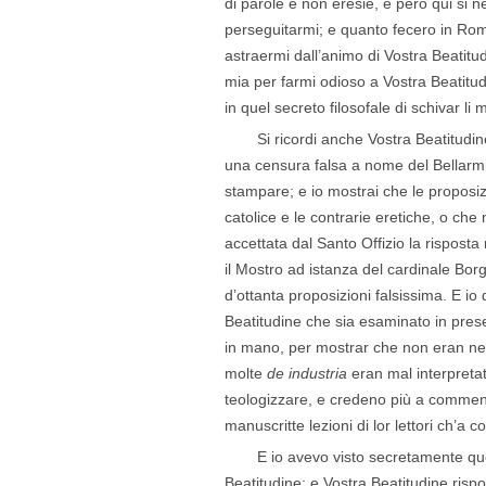
di parole e non eresie, e però qui si n
perseguitarmi; e quanto fecero in Rom
astraermi dall’animo di Vostra Beatitu
mia per farmi odioso a Vostra Beatitu
in quel secreto filosofale di schivar li m
Si ricordi anche Vostra Beatitudin
una censura falsa a nome del Bellarmi
stampare; e io mostrai che le propos
catolice e le contrarie eretiche, o che n
accettata dal Santo Offizio la rispos
il Mostro ad istanza del cardinale Bor
d’ottanta proposizioni falsissima. E i
Beatitudine che sia esaminato in presen
in mano, per mostrar che non eran nei 
molte
de industria
eran mal interpreta
teologizzare, e credeno più a commenti
manuscritte lezioni di lor lettori ch’a 
E io avevo visto secretamente que
Beatitudine; e Vostra Beatitudine risp