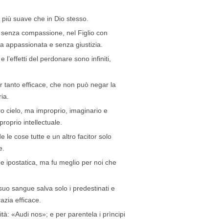
è più suave che in Dio stesso.
a senza compassione, nel Figlio con
a appassionata e senza giustizia.
l’effetti del perdonare sono infiniti,
r tanto efficace, che non può negar la
ia.
ro cielo, ma improprio, imaginario e
proprio intellectuale.
e le cose tutte e un altro facitor solo
e.
one ipostatica, ma fu meglio per noi che
suo sangue salva solo i predestinati e
razia efficace.
nità: «Audi nos»; e per parentela i prìncipi