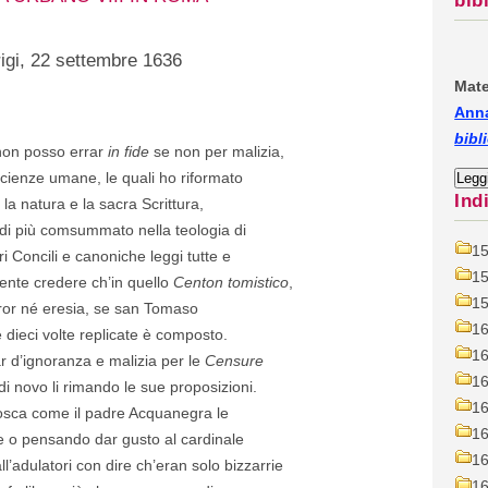
bib
igi, 22 settembre 1636
Mate
Anna
bibl
 non posso errar
in fide
se non per malizia,
cienze umane, le quali ho riformato
Ind
 la natura e la sacra Scrittura,
 di più comsummato nella teologia di
1
acri Concili e canoniche leggi tutte e
1
mente credere ch’in quello
Centon tomistico
,
1
ror né eresia, se san Tomaso
1
e dieci volte replicate è composto.
1
r d’ignoranza e malizia per le
Censure
1
 di novo li rimando le sue proposizioni.
1
nosca come il padre Acquanegra le
1
ne o pensando dar gusto al cardinale
1
ll’adulatori con dire ch’eran solo bizzarrie
1