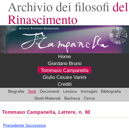
Archivio dei filosofi
del
Rinascimento
Home
Giordano Bruno
Tommaso Campanella
Giulio Cesare Vanini
Crediti
Biografia
Testi
Documenti
Lessico
Immagini
Bibliografia
Studi-Materiali
Bacheca
Cerca
Tommaso Campanella,
Lettere
, n. 60
Precedente
Successiva