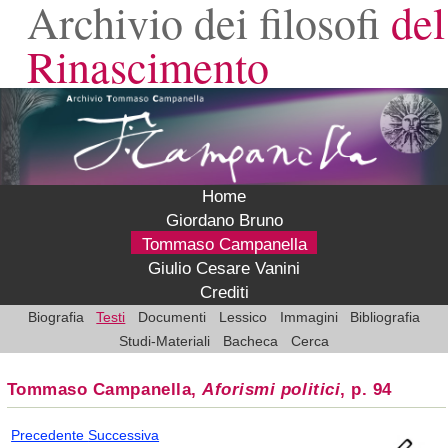
Archivio dei filosofi
del
Rinascimento
Home
Giordano Bruno
Tommaso Campanella
Giulio Cesare Vanini
Crediti
Biografia
Testi
Documenti
Lessico
Immagini
Bibliografia
Studi-Materiali
Bacheca
Cerca
Tommaso Campanella,
Aforismi politici
, p. 94
Precedente
Successiva