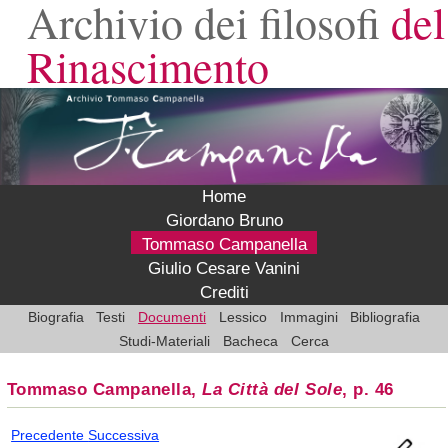
Archivio dei filosofi
del
Rinascimento
Home
Giordano Bruno
Tommaso Campanella
Giulio Cesare Vanini
Crediti
Biografia
Testi
Documenti
Lessico
Immagini
Bibliografia
Studi-Materiali
Bacheca
Cerca
Tommaso Campanella,
La Città del Sole
, p. 46
Precedente
Successiva