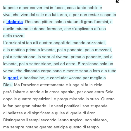
la peste e per convertirsi in fuoco, cosa tanto nobile e
viva, che vien dal sole e a lui torna, e per non restar sospetto
d’
idolatria
. Restano pitture solo o statue di grand’uomini, e
quelle mirano le donne formose, che s’applicano all’uso
della razza.
L’orazioni si fan alli quattro angoli del mondo orizzontali,
e la mattina prima a levante, poi a ponente, poi a mezzodì,
poi a settentrione; la sera al riverso, prima a ponente, poi a
levante, poi a settentrione, poi ad ostro. E replicano solo un
verso, che dimanda corpo sano e mente sana a loro e a tutte
le
genti
, e beatitudine, e conclude: «come par meglio a
Dio».
Ma l’orazione attentamente e lunga si fa in cielo;
però l’altare e tondo e in croce spartito, per dove entra Sole
dopo le quattro repetizioni, e prega mirando in suso. Questo
lo fan per gran misterio. Le vesti pontificali son stupende
di bellezza e di significato a guisa di quelle di Aron.
Distingueno li tempi secondo l’anno tropico, non sidereo,
ma sempre notano quanto anticipa questo di tempo.