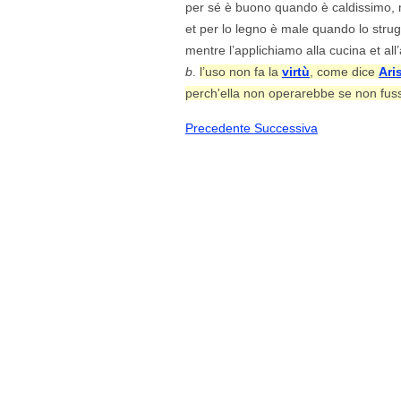
per sé è buono quando è caldissimo, 
et per lo legno è male quando lo stru
mentre l’applichiamo alla cucina et all
b
.
l’uso non fa la
virtù
, come dice
Ari
perch'ella non operarebbe se non fuss
Precedente
Successiva