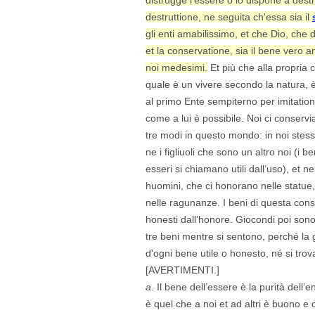
destruttione, ne seguita ch'essa sia il
gli enti amabilissimo, et che Dio, che 
et la conservatione, sia il bene vero 
noi medesimi.
Et più che alla propria 
quale è un vivere secondo la natura, 
al primo Ente sempiterno per imitatio
come a lui è possibile. Noi ci conserv
tre modi in questo mondo: in noi stess
ne i figliuoli che sono un altro noi (i be
esseri si chiamano utili dall’uso), et ne
huomini, che ci honorano nelle statue, 
nelle ragunanze. I beni di questa cons
honesti dall’honore. Giocondi poi sono 
tre beni mentre si sentono, perché la
d'ogni bene utile o honesto, né si tro
[AVERTIMENTI.]
a
. Il bene dell’essere è la purità dell’
è quel che a noi et ad altri è buono e 