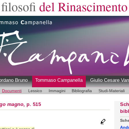
filosofi
del Rinascimento
ordano Bruno
Tommaso Campanella
Giulio Cesare Van
Documenti
Lessico
Immagini
Bibliografia
Studi-Materiali
ogo magno
, p. 515
Sch
bib
Sche
And
uttioni o è segno di