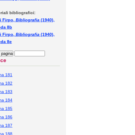
riali bibliografici:
i Firpo,
Bibliografia
(1940),
eda 8b
i Firpo,
Bibliografia
(1940),
eda 8e
ice
na 181
na 182
na 183
na 184
na 185
na 186
na 187
na 188