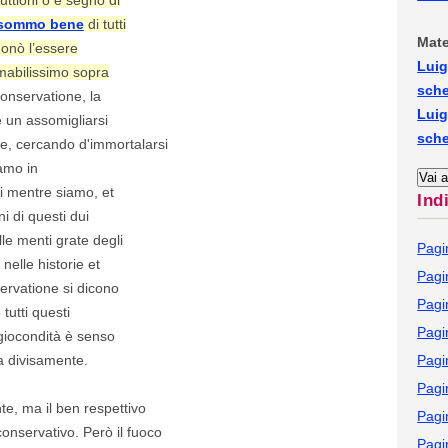
sommo bene
di tutti
Mate
donò l’essere
Luig
amabilissimo sopra
sch
conservatione, la
Luig
è un assomigliarsi
sch
ne, cercando d'immortalarsi
iamo in
i mentre siamo, et
Ind
ni di questi dui
lle menti grate degli
Pagi
nelle historie et
Pagi
ervatione si dicono
Pagi
tutti questi
Pagi
 giocondità è senso
va divisamente.
Pagi
Pagi
ente, ma il ben respettivo
Pagi
conservativo. Però il fuoco
Pagi