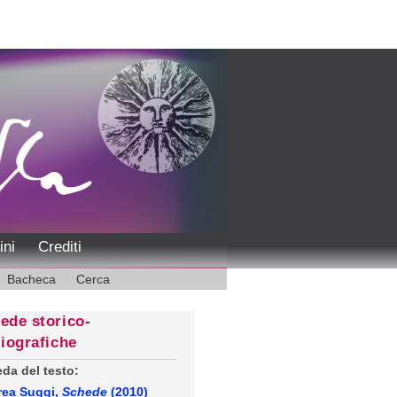
ini
Crediti
Bacheca
Cerca
ede storico-
liografiche
da del testo:
rea Suggi,
Schede
(2010)