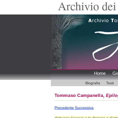
Archivio dei 
Home
Gi
Biografia
Testi
Tommaso Campanella,
Epil
Precedente
Successiva
distrugge l’essere o lo dispone a destr