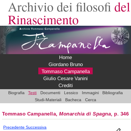
Archivio dei filosofi
del
Rinascimento
Home
Giordano Bruno
Tommaso Campanella
Giulio Cesare Vanini
Crediti
Biografia
Testi
Documenti
Lessico
Immagini
Bibliografia
Studi-Materiali
Bacheca
Cerca
Tommaso Campanella,
Monarchia di Spagna
, p. 346
Precedente
Successiva