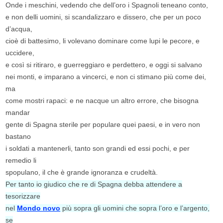
Onde i meschini, vedendo che dell’oro i Spagnoli teneano conto,
e non delli uomini, si scandalizzaro e dissero, che per un poco
d’acqua,
cioè di battesimo, li volevano dominare come lupi le pecore, e
uccidere,
e così si ritiraro, e guerreggiaro e perdettero, e oggi si salvano
nei monti, e imparano a vincerci, e non ci stimano più come dei,
ma
come mostri rapaci: e ne nacque un altro errore, che bisogna
mandar
gente di Spagna sterile per populare quei paesi, e in vero non
bastano
i soldati a mantenerli, tanto son grandi ed essi pochi, e per
remedio li
spopulano, il che è grande ignoranza e crudeltà.
Per tanto io giudico che re di Spagna debba attendere a
tesorizzare
nel
Mondo novo
più sopra gli uomini che sopra l’oro e l’argento,
se