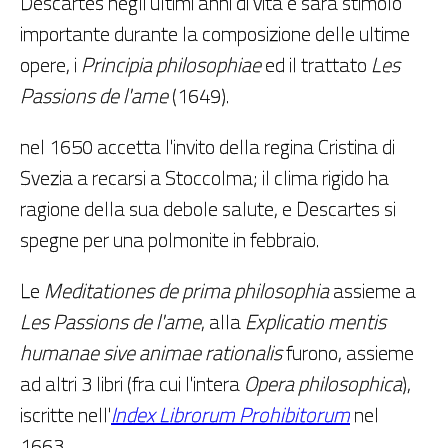
Descartes negli ultimi anni di vita e sarà stimolo
importante durante la composizione delle ultime
opere, i
Principia philosophiae
ed il trattato
Les
Passions de l'ame
(1649).
nel 1650 accetta l'invito della regina Cristina di
Svezia a recarsi a Stoccolma; il clima rigido ha
ragione della sua debole salute, e Descartes si
spegne per una polmonite in febbraio.
Le
Meditationes de prima philosophia
assieme a
Les Passions de l'ame
, alla
Explicatio mentis
humanae sive animae rationalis
furono, assieme
ad altri 3 libri (fra cui l'intera
Opera philosophica
),
iscritte nell'
Index Librorum Prohibitorum
nel
1663.