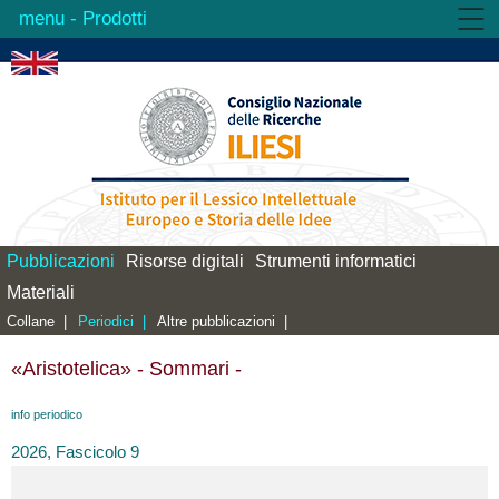
- Prodotti
Istituto
Attività
Prodotti
Biblioteca
Contatti
Pubblicazioni
Risorse digitali
Strumenti informatici
Materiali
Collane |
Periodici |
Altre pubblicazioni |
«Aristotelica» - Sommari -
info periodico
2026, Fascicolo 9