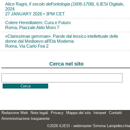
Alice Ragni,
Il secolo dell’ontologia (1606-1708)
, ILIESI Digitale,
2024
27 JANUARY 2026 • 3PM CET
Colere Hereditatem: Cura e Futuro
Roma, Piazzale Aldo Moro 7
«Clarissimae gemmae». Parole dal lessico intellettuale delle
donne dal Medioevo all’Età Moderna
Roma, Via Carlo Fea 2
Cerca nel sito
Redazione Web
Note legali
Privacy
Mappa del sito
Intranet
Contatti
Amministrazione trasparente
©2026 ILIESI - webmaster Simona Lampidecchia