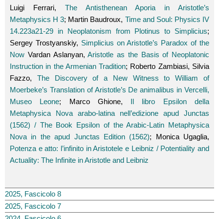
Luigi Ferrari,
The Antisthenean Aporia in Aristotle’s
Metaphysics H 3
; Martin Baudroux,
Time and Soul: Physics IV
14.223a21-29 in Neoplatonism from Plotinus to Simplicius
;
Sergey Trostyanskiy,
Simplicius on Aristotle’s Paradox of the
Now
Vardan Aslanyan,
Aristotle as the Basis of Neoplatonic
Instruction in the Armenian Tradition
; Roberto Zambiasi, Silvia
Fazzo,
The Discovery of a New Witness to William of
Moerbeke’s Translation of Aristotle’s De animalibus in Vercelli,
Museo Leone
; Marco Ghione,
Il libro Epsilon della
Metaphysica Nova arabo-latina nell’edizione apud Junctas
(1562) / The Book Epsilon of the Arabic-Latin Metaphysica
Nova in the apud Junctas Edition (1562)
; Monica Ugaglia,
Potenza e atto: l’infinito in Aristotele e Leibniz / Potentiality and
Actuality: The Infinite in Aristotle and Leibniz
2025, Fascicolo 8
2025, Fascicolo 7
2024, Fascicolo 6