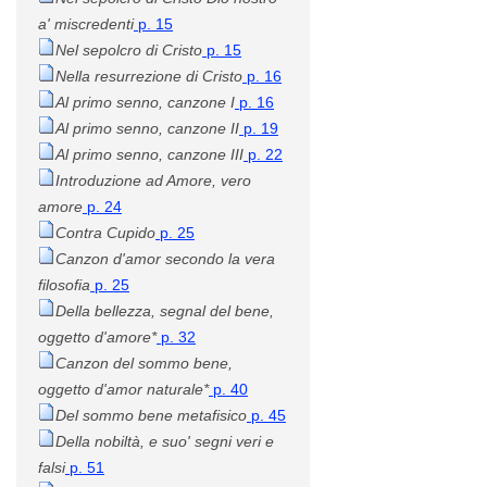
a' miscredenti
p. 15
Nel sepolcro di Cristo
p. 15
Nella resurrezione di Cristo
p. 16
Al primo senno, canzone I
p. 16
Al primo senno, canzone II
p. 19
Al primo senno, canzone III
p. 22
Introduzione ad Amore, vero
amore
p. 24
Contra Cupido
p. 25
Canzon d'amor secondo la vera
filosofia
p. 25
Della bellezza, segnal del bene,
oggetto d'amore*
p. 32
Canzon del sommo bene,
oggetto d'amor naturale*
p. 40
Del sommo bene metafisico
p. 45
Della nobiltà, e suo' segni veri e
falsi
p. 51