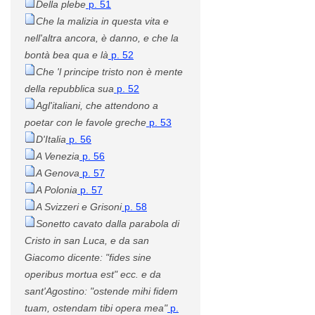
Della plebe
p. 51
Che la malizia in questa vita e
nell'altra ancora, è danno, e che la
bontà bea qua e là
p. 52
Che 'l principe tristo non è mente
della repubblica sua
p. 52
Agl'italiani, che attendono a
poetar con le favole greche
p. 53
D'Italia
p. 56
A Venezia
p. 56
A Genova
p. 57
A Polonia
p. 57
A Svizzeri e Grisoni
p. 58
Sonetto cavato dalla parabola di
Cristo in san Luca, e da san
Giacomo dicente: "fides sine
operibus mortua est" ecc. e da
sant'Agostino: "ostende mihi fidem
tuam, ostendam tibi opera mea"
p.