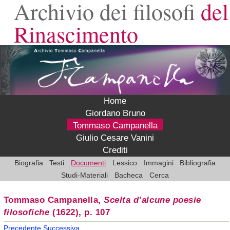
Archivio dei filosofi
del
Rinascimento
Home
Giordano Bruno
Tommaso Campanella
Giulio Cesare Vanini
Crediti
Biografia
Testi
Documenti
Lessico
Immagini
Bibliografia
Studi-Materiali
Bacheca
Cerca
Tommaso Campanella,
Scelta d’alcune poesie
filosofiche
(1622), p. 107
Precedente
Successiva