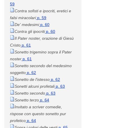
59
Contra sofisti e ipocriti, eretici e
falsi miracolari
p. 59
De' medesimi
p. 60
Contra gli ipocriti
p. 60
Il Pater noster, orazione di Giesù
Cristo
p. 61
Sonetto trigemino sopra il Pater
noster
p. 61
Sonetto secondo del medesimo
soggetto
p. 62
Sonetto de l'istesso
p. 62
Sonetti alcuni profetali
p. 63
Sonetto secondo
p. 63
Sonetto terzo
p. 64
Invitato a scriver comedie,
rispose con questo sonetto pur
profetico
p. 64
Sopra i colori delle vesti
p. 65