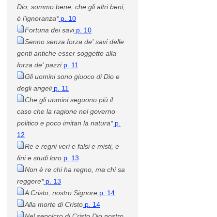
Dio, sommo bene, che gli altri beni,
è l'ignoranza*
p. 10
Fortuna dei savi
p. 10
Senno senza forza de' savi delle
genti antiche esser soggetto alla
forza de' pazzi
p. 11
Gli uomini sono giuoco di Dio e
degli angeli
p. 11
Che gli uomini seguono più il
caso che la ragione nel governo
politico e poco imitan la natura*
p.
12
Re e regni veri e falsi e misti, e
fini e studi loro
p. 13
Non è re chi ha regno, ma chi sa
reggere*
p. 13
A Cristo, nostro Signore
p. 14
Alla morte di Cristo
p. 14
Nel sepolcro di Cristo Dio nostro