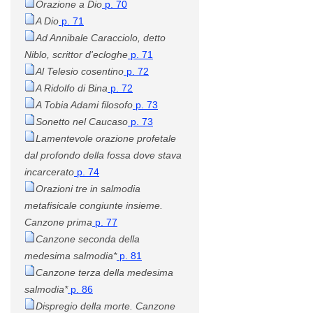
Orazione a Dio
p. 70
A Dio
p. 71
Ad Annibale Caracciolo, detto
Niblo, scrittor d'ecloghe
p. 71
Al Telesio cosentino
p. 72
A Ridolfo di Bina
p. 72
A Tobia Adami filosofo
p. 73
Sonetto nel Caucaso
p. 73
Lamentevole orazione profetale
dal profondo della fossa dove stava
incarcerato
p. 74
Orazioni tre in salmodia
metafisicale congiunte insieme.
Canzone prima
p. 77
Canzone seconda della
medesima salmodia*
p. 81
Canzone terza della medesima
salmodia*
p. 86
Dispregio della morte. Canzone