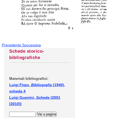
Precedente
Successiva
Schede storico-
bibliografiche
Materiali bibliografici:
Luigi Firpo,
Bibliografia
(1940),
scheda 4
Luigi Guerrini,
Schede
(2001
[2010])