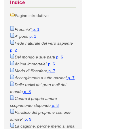
Indice
Pagine introduttive
Proemio*
p. 1
A' poeti
p. 1
Fede naturale del vero sapiente
p. 2
Del mondo e sue parti
p. 6
Anima immortale*
p. 6
Modo di filosofare
p. 7
Accorgimento a tutte nazioni
p. 7
Delle radici de' gran mali del
mondo
p. 8
Contra il proprio amore
scoprimento stupendo
p. 8
Parallelo del proprio e comune
amore*
p. 9
La cagione, perché meno si ama