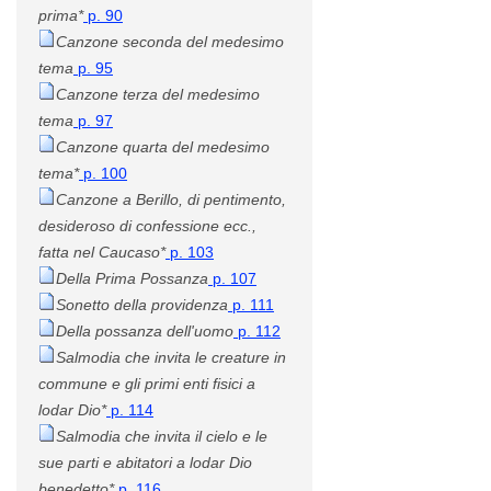
prima*
p. 90
Canzone seconda del medesimo
tema
p. 95
Canzone terza del medesimo
tema
p. 97
Canzone quarta del medesimo
tema*
p. 100
Canzone a Berillo, di pentimento,
desideroso di confessione ecc.,
fatta nel Caucaso*
p. 103
Della Prima Possanza
p. 107
Sonetto della providenza
p. 111
Della possanza dell'uomo
p. 112
Salmodia che invita le creature in
commune e gli primi enti fisici a
lodar Dio*
p. 114
Salmodia che invita il cielo e le
sue parti e abitatori a lodar Dio
benedetto*
p. 116