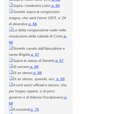
Sopra i medesimi colori
p. 65
Sonetto sopra la congiunzion
magna, che sarà l'anno 1603, a' 24
di dicembre
p. 66
La detta congiunzione cade nella
revoluzione della natività di Cristo
p.
66
Sonetto cavato dall'Apocalisse e
santa Brigida
p. 67
Sopra la statua di Daniele
p. 67
Al carcere
p. 68
Di se stesso
p. 68
Di se stesso, quando, ecc.
p. 69
A certi amici ufficiali e baroni, che,
per troppo sapere, o di poco
governo o di fellonia l'inculpavano
p.
69
A consimili
p. 70