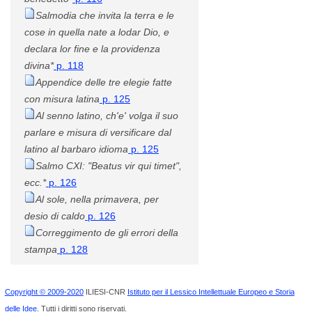
Salmodia che invita la terra e le
cose in quella nate a lodar Dio, e
declara lor fine e la providenza
divina*
p. 118
Appendice delle tre elegie fatte
con misura latina
p. 125
Al senno latino, ch'e' volga il suo
parlare e misura di versificare dal
latino al barbaro idioma
p. 125
Salmo CXI: "Beatus vir qui timet",
ecc.*
p. 126
Al sole, nella primavera, per
desio di caldo
p. 126
Correggimento de gli errori della
stampa
p. 128
Copyright © 2009-2020
ILIESI-CNR
Istituto per il Lessico Intellettuale Europeo e Storia
delle Idee
. Tutti i diritti sono riservati.