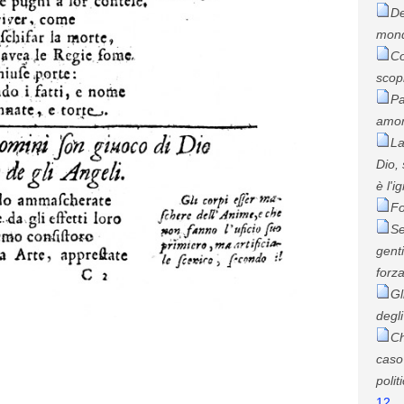
De
mon
Co
scop
Pa
amor
La
Dio,
è l'i
Fo
Se
gent
forza
Gl
degli
Ch
caso
polit
12