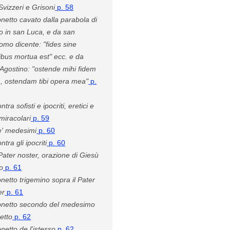
Svizzeri e Grisoni
p. 58
netto cavato dalla parabola di
to in san Luca, e da san
omo dicente: "fides sine
ibus mortua est" ecc. e da
'Agostino: "ostende mihi fidem
, ostendam tibi opera mea"
p.
ntra sofisti e ipocriti, eretici e
 miracolari
p. 59
' medesimi
p. 60
ntra gli ipocriti
p. 60
 Pater noster, orazione di Giesù
to
p. 61
netto trigemino sopra il Pater
er
p. 61
netto secondo del medesimo
etto
p. 62
netto de l'istesso
p. 62