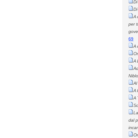
Di
Di
A 
per 
gover
69
A 
Or
A 
Ad
Niblo
Al
A 
A 
So
La
dal 
inca
Or