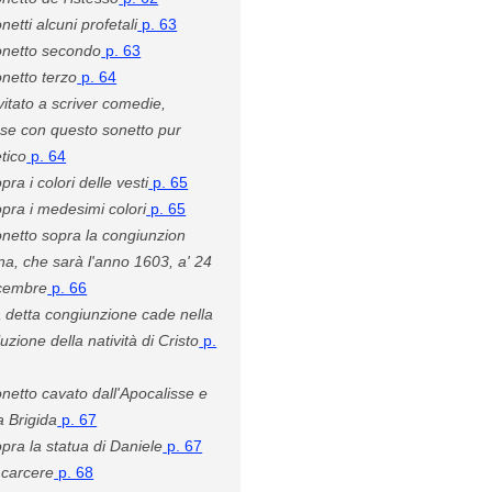
netti alcuni profetali
p. 63
netto secondo
p. 63
netto terzo
p. 64
vitato a scriver comedie,
ose con questo sonetto pur
tico
p. 64
pra i colori delle vesti
p. 65
pra i medesimi colori
p. 65
netto sopra la congiunzion
a, che sarà l'anno 1603, a' 24
icembre
p. 66
 detta congiunzione cade nella
uzione della natività di Cristo
p.
netto cavato dall'Apocalisse e
a Brigida
p. 67
pra la statua di Daniele
p. 67
 carcere
p. 68