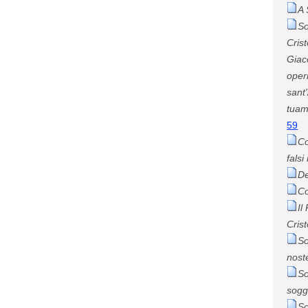
A 
So
Cris
Giac
oper
sant
tuam
59
Co
falsi
De
Co
Il
Cris
So
nost
So
sogg
So