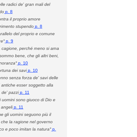
lle radici de' gran mali del
do
p. 8
ntra il proprio amore
rimento stupendo
p. 8
rallelo del proprio e comune
e*
p. 9
 cagione, perché meno si ama
 sommo bene, che gli altri beni,
gnoranza*
p. 10
rtuna dei savi
p. 10
nno senza forza de' savi delle
i antiche esser soggetto alla
 de' pazzi
p. 11
i uomini sono giuoco di Dio e
 angeli
p. 11
e gli uomini seguono più il
 che la ragione nel governo
ico e poco imitan la natura*
p.