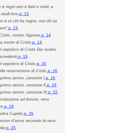
 e regni veri e falsi e misti, e
e studi loro
p. 13
n è re chi ha regno, ma chi sa
ere*
p. 13
Cristo, nostro Signore
p. 14
la morte di Cristo
p. 14
l sepolcro di Cristo Dio nostro
iscredenti
p. 15
l sepolcro di Cristo
p. 15
lla resurrezione di Cristo
p. 16
 primo senno, canzone I
p. 16
 primo senno, canzone II
p. 19
 primo senno, canzone III
p. 22
troduzione ad Amore, vero
re
p. 24
ntra Cupido
p. 25
nzon d'amor secondo la vera
ofia
p. 25