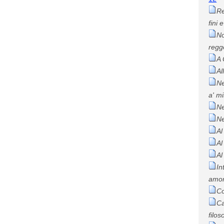
Re
fini 
No
regg
A 
Al
Ne
a' m
Ne
Ne
Al
Al
Al
In
amo
Co
Ca
filos