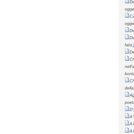
De
ogge
C
ogge
De
De
falsi
De
Ch
nell'
bont
Ch
dell
Ag
poet
D'
A 
A
A 