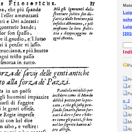
Mate
Luig
sch
Luig
[201
Ind
Pa
Pr
A'
Fe
p. 2
De
An
Mo
Ac