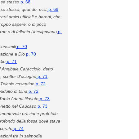
 se stesso
p. 68
 se stesso, quando, ecc.
p. 69
certi amici ufficiali e baroni, che,
troppo sapere, o di poco
no o di fellonia l'inculpavano
p.
consimili
p. 70
azione a Dio
p. 70
Dio
p. 71
 Annibale Caracciolo, detto
, scrittor d'ecloghe
p. 71
 Telesio cosentino
p. 72
Ridolfo di Bina
p. 72
Tobia Adami filosofo
p. 73
netto nel Caucaso
p. 73
mentevole orazione profetale
profondo della fossa dove stava
rcerato
p. 74
azioni tre in salmodia