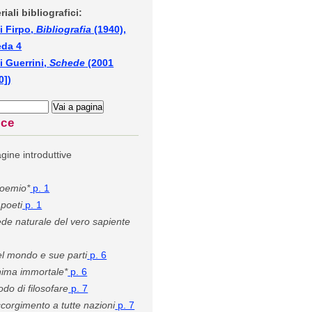
riali bibliografici:
i Firpo,
Bibliografia
(1940),
eda 4
i Guerrini,
Schede
(2001
0])
ice
gine introduttive
oemio*
p. 1
 poeti
p. 1
de naturale del vero sapiente
l mondo e sue parti
p. 6
ima immortale*
p. 6
do di filosofare
p. 7
corgimento a tutte nazioni
p. 7