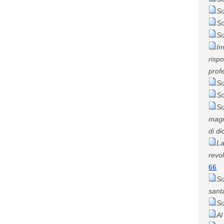
So
So
So
In
risp
profe
So
So
So
magn
di d
La
revol
66
So
sant
So
Al