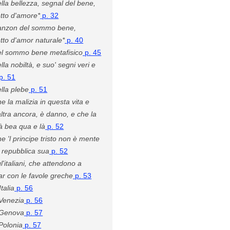
lla bellezza, segnal del bene,
tto d'amore*
p. 32
anzon del sommo bene,
tto d'amor naturale*
p. 40
l sommo bene metafisico
p. 45
lla nobiltà, e suo' segni veri e
p. 51
lla plebe
p. 51
e la malizia in questa vita e
altra ancora, è danno, e che la
à bea qua e là
p. 52
e 'l principe tristo non è mente
a repubblica sua
p. 52
l'italiani, che attendono a
ar con le favole greche
p. 53
Italia
p. 56
Venezia
p. 56
 Genova
p. 57
Polonia
p. 57