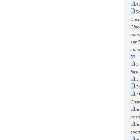
A 
So
Cris
Giac
oper
sant
tuam
59
Co
falsi
De
Co
Il
Cris
So
nost
So
sogg
So