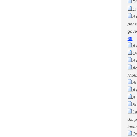
Di
Di
A 
per 
gover
69
A 
Or
A 
Ad
Niblo
Al
A 
A 
So
La
dal 
inca
Or