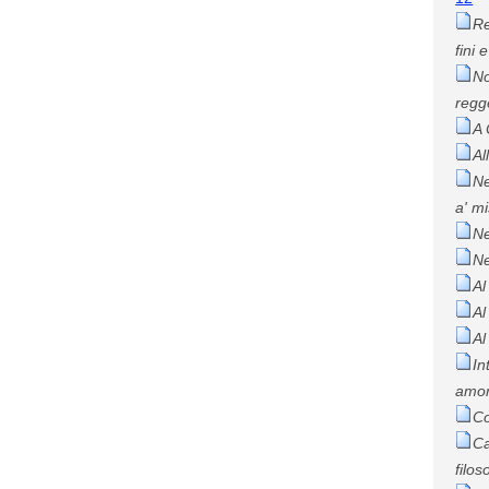
Re
fini 
No
regg
A 
Al
Ne
a' m
Ne
Ne
Al
Al
Al
In
amo
Co
Ca
filos