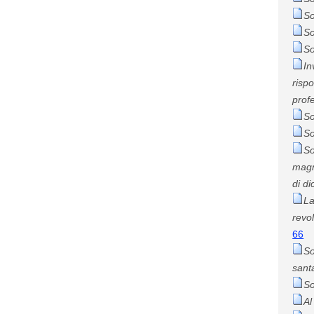
So
So
So
In
risp
profe
So
So
So
magn
di d
La
revol
66
So
sant
So
Al