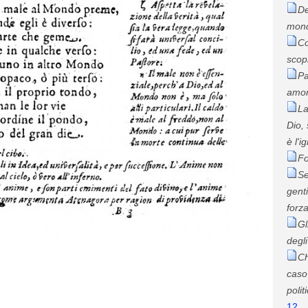
De
mon
Co
scop
Pa
amor
La
Dio,
è l'i
Fo
Se
gent
forza
Gl
degli
Ch
caso
polit
12