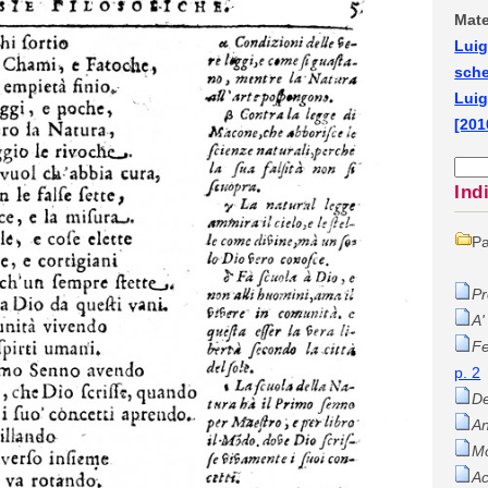
Mate
Luig
sch
Luig
[201
Ind
Pa
Pr
A'
Fe
p. 2
De
An
Mo
Ac