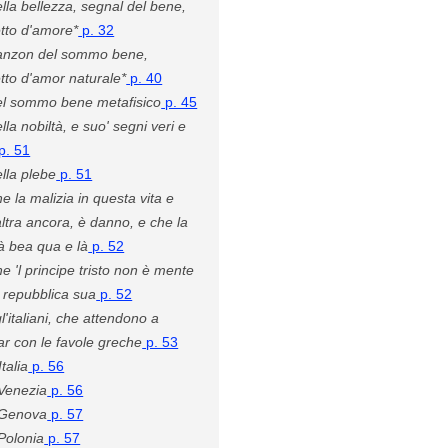
lla bellezza, segnal del bene,
tto d'amore*
p. 32
anzon del sommo bene,
tto d'amor naturale*
p. 40
l sommo bene metafisico
p. 45
lla nobiltà, e suo' segni veri e
p. 51
lla plebe
p. 51
e la malizia in questa vita e
altra ancora, è danno, e che la
à bea qua e là
p. 52
e 'l principe tristo non è mente
a repubblica sua
p. 52
l'italiani, che attendono a
ar con le favole greche
p. 53
Italia
p. 56
Venezia
p. 56
 Genova
p. 57
Polonia
p. 57