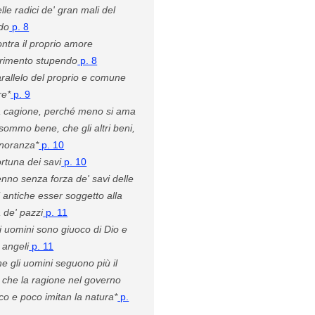
lle radici de' gran mali del
do
p. 8
ntra il proprio amore
rimento stupendo
p. 8
rallelo del proprio e comune
e*
p. 9
 cagione, perché meno si ama
 sommo bene, che gli altri beni,
gnoranza*
p. 10
rtuna dei savi
p. 10
nno senza forza de' savi delle
i antiche esser soggetto alla
 de' pazzi
p. 11
i uomini sono giuoco di Dio e
 angeli
p. 11
e gli uomini seguono più il
 che la ragione nel governo
ico e poco imitan la natura*
p.