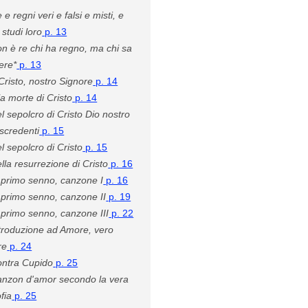
 e regni veri e falsi e misti, e
e studi loro
p. 13
n è re chi ha regno, ma chi sa
ere*
p. 13
Cristo, nostro Signore
p. 14
la morte di Cristo
p. 14
l sepolcro di Cristo Dio nostro
iscredenti
p. 15
l sepolcro di Cristo
p. 15
lla resurrezione di Cristo
p. 16
 primo senno, canzone I
p. 16
 primo senno, canzone II
p. 19
 primo senno, canzone III
p. 22
troduzione ad Amore, vero
re
p. 24
ntra Cupido
p. 25
nzon d'amor secondo la vera
ofia
p. 25