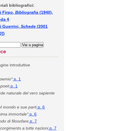
riali bibliografici:
i Firpo,
Bibliografia
(1940),
eda 4
i Guerrini,
Schede
(2001
0])
ice
gine introduttive
oemio*
p. 1
 poeti
p. 1
de naturale del vero sapiente
l mondo e sue parti
p. 6
ima immortale*
p. 6
do di filosofare
p. 7
corgimento a tutte nazioni
p. 7