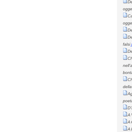
De
ogge
C
ogge
De
De
falsi
De
Ch
nell'
bont
Ch
dell
Ag
poet
D'
A 
A
A 