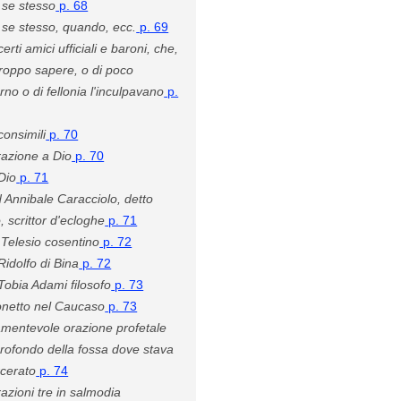
 se stesso
p. 68
 se stesso, quando, ecc.
p. 69
certi amici ufficiali e baroni, che,
troppo sapere, o di poco
no o di fellonia l'inculpavano
p.
consimili
p. 70
azione a Dio
p. 70
Dio
p. 71
 Annibale Caracciolo, detto
, scrittor d'ecloghe
p. 71
 Telesio cosentino
p. 72
Ridolfo di Bina
p. 72
Tobia Adami filosofo
p. 73
netto nel Caucaso
p. 73
mentevole orazione profetale
profondo della fossa dove stava
rcerato
p. 74
azioni tre in salmodia