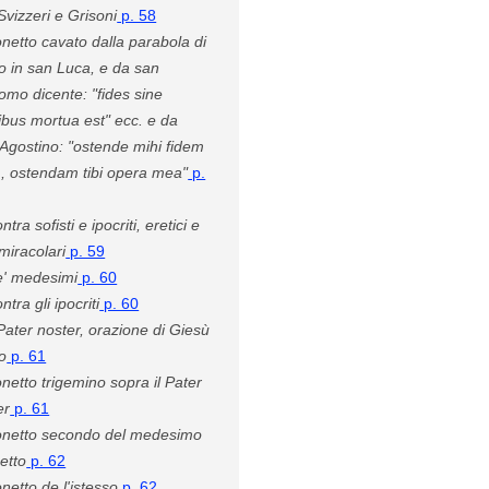
Svizzeri e Grisoni
p. 58
netto cavato dalla parabola di
to in san Luca, e da san
omo dicente: "fides sine
ibus mortua est" ecc. e da
'Agostino: "ostende mihi fidem
, ostendam tibi opera mea"
p.
ntra sofisti e ipocriti, eretici e
 miracolari
p. 59
' medesimi
p. 60
ntra gli ipocriti
p. 60
 Pater noster, orazione di Giesù
to
p. 61
netto trigemino sopra il Pater
er
p. 61
netto secondo del medesimo
etto
p. 62
netto de l'istesso
p. 62