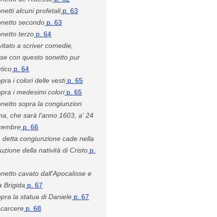
netti alcuni profetali
p. 63
netto secondo
p. 63
netto terzo
p. 64
vitato a scriver comedie,
ose con questo sonetto pur
tico
p. 64
pra i colori delle vesti
p. 65
pra i medesimi colori
p. 65
netto sopra la congiunzion
a, che sarà l'anno 1603, a' 24
icembre
p. 66
 detta congiunzione cade nella
uzione della natività di Cristo
p.
netto cavato dall'Apocalisse e
a Brigida
p. 67
pra la statua di Daniele
p. 67
 carcere
p. 68