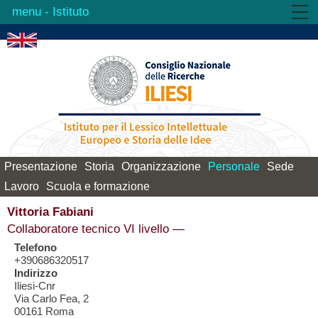
- Istituto
Istituto
Attività
Prodotti
Biblioteca
Contatti
Presentazione
Storia
Organizzazione
Personale
Sede
Lavoro
Scuola e formazione
Vittoria Fabiani
Collaboratore tecnico VI livello —
Telefono
+390686320517
Indirizzo
Iliesi-Cnr
Via Carlo Fea, 2
00161 Roma