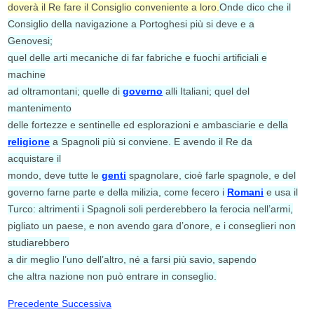
doverà il Re fare il Consiglio conveniente a loro.
Onde dico che il
Consiglio della navigazione a Portoghesi più si deve e a
Genovesi;
quel delle arti mecaniche di far fabriche e fuochi artificiali e
machine
ad oltramontani; quelle di
governo
alli Italiani; quel del
mantenimento
delle fortezze e sentinelle ed esplorazioni e ambasciarie e della
religione
a Spagnoli più si conviene. E avendo il Re da
acquistare il
mondo, deve tutte le
genti
spagnolare, cioè farle spagnole, e del
governo farne parte e della milizia, come fecero i
Romani
e usa il
Turco: altrimenti i Spagnoli soli perderebbero la ferocia nell’armi,
pigliato un paese, e non avendo gara d’onore, e i conseglieri non
studiarebbero
a dir meglio l’uno dell’altro, né a farsi più savio, sapendo
che altra nazione non può entrare in conseglio.
Precedente
Successiva