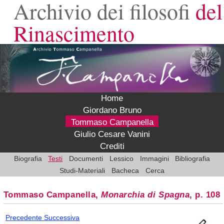
Archivio dei filosofi
del
Rinascimento
Home
Giordano Bruno
Tommaso Campanella
Giulio Cesare Vanini
Crediti
Biografia
Testi
Documenti
Lessico
Immagini
Bibliografia
Studi-Materiali
Bacheca
Cerca
Tommaso Campanella,
Monarchia di Spagna
, p. 108
Precedente
Successiva