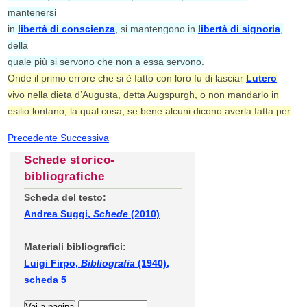
mantenersi
in
libertà di conscienza
, si mantengono in
libertà di signoria
,
della
quale più si servono che non a essa servono.
Onde il primo errore che si è fatto con loro fu di lasciar
Lutero
vivo nella dieta d’Augusta, detta Augspurgh, o non mandarlo in
esilio lontano, la qual cosa, se bene alcuni dicono averla fatta per
Precedente
Successiva
Schede storico-
bibliografiche
Scheda del testo:
Andrea Suggi,
Schede
(2010)
Materiali bibliografici:
Luigi Firpo,
Bibliografia
(1940),
scheda 5