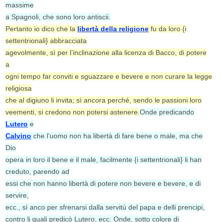
massime
a Spagnoli, che sono loro antiscii.
Pertanto io dico che la
libertà della religione
fu da loro {i
settentrionali} abbracciata
agevolmente, sì per l’inclinazione alla licenza di Bacco, di potere
a
ogni tempo far conviti e sguazzare e bevere e non curare la legge
religiosa
che al digiuno li invita; sì ancora perché, sendo le passioni loro
veementi, si credono non potersi astenere.
Onde predicando
Lutero
e
Calvino
che l’uomo non ha libertà di fare bene o male, ma che
Dio
opera in loro il bene e il male, facilmente {i settentrionali} li han
creduto, parendo ad
essi che non hanno libertà di potere non bevere e bevere, e di
servire,
ecc., sì anco per sfrenarsi dalla servitù del papa e delli prencipi,
contro li quali predicò Lutero, ecc. Onde, sotto colore di