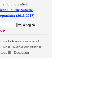
riali bibliografici:
rita Liburdi,
Schede
iografiche
(2011-2017)
ice
lume I - Narrazione parte I
lume II - Narrazione parte II
lume III - Documenti