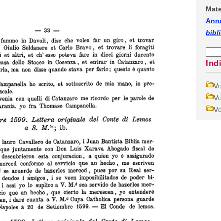
Mate
Anna
bibl
Ind
Vo
Vo
Vo