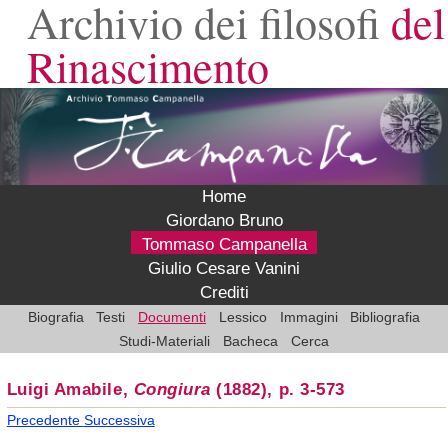
Archivio dei filosofi
del
Rinascimento
Home
Giordano Bruno
Tommaso Campanella
Giulio Cesare Vanini
Crediti
Biografia
Testi
Documenti
Lessico
Immagini
Bibliografia
Studi-Materiali
Bacheca
Cerca
Luigi Amabile,
Congiura
(1882), p. 3-573
Precedente
Successiva