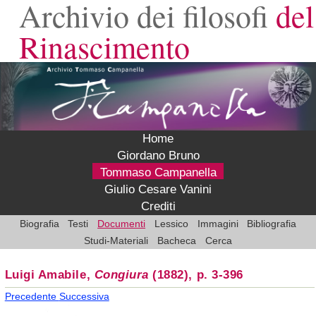
Archivio dei filosofi
del
Rinascimento
Home
Giordano Bruno
Tommaso Campanella
Giulio Cesare Vanini
Crediti
Biografia
Testi
Documenti
Lessico
Immagini
Bibliografia
Studi-Materiali
Bacheca
Cerca
Luigi Amabile,
Congiura
(1882), p. 3-396
Precedente
Successiva