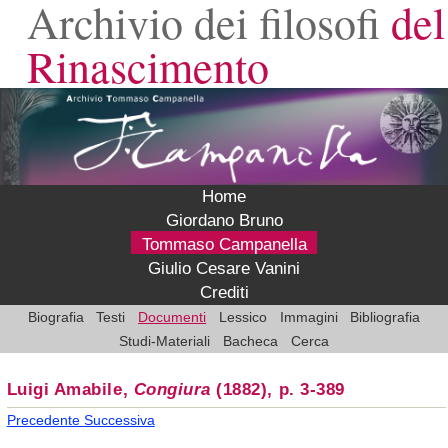
Archivio dei filosofi
del
Rinascimento
Home
Giordano Bruno
Tommaso Campanella
Giulio Cesare Vanini
Crediti
Biografia
Testi
Documenti
Lessico
Immagini
Bibliografia
Studi-Materiali
Bacheca
Cerca
Luigi Amabile,
Congiura
(1882), p. 3-389
Precedente
Successiva