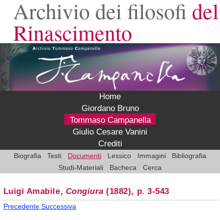
Archivio dei filosofi
del
Rinascimento
Home
Giordano Bruno
Tommaso Campanella
Giulio Cesare Vanini
Crediti
Biografia
Testi
Documenti
Lessico
Immagini
Bibliografia
Studi-Materiali
Bacheca
Cerca
Luigi Amabile,
Congiura
(1882), p. 3-543
Precedente
Successiva