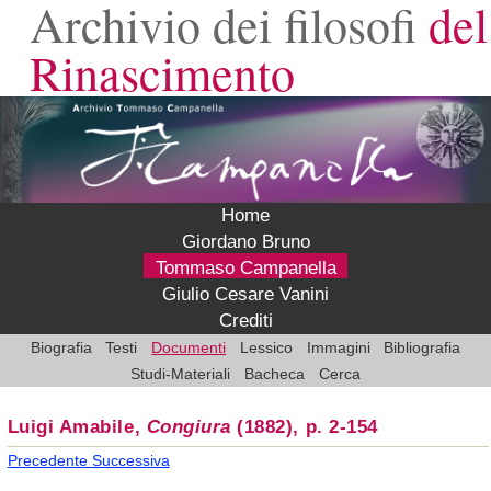
Archivio dei filosofi
del
Rinascimento
Home
Giordano Bruno
Tommaso Campanella
Giulio Cesare Vanini
Crediti
Biografia
Testi
Documenti
Lessico
Immagini
Bibliografia
Studi-Materiali
Bacheca
Cerca
Luigi Amabile,
Congiura
(1882), p. 2-154
Precedente
Successiva