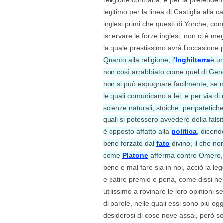
legitimo per la linea di Castiglia alla 
inglesi primi che questi di Yorche, con
isnervare le forze inglesi, non ci è meg
la quale prestissimo avrà l’occasione p
Quanto alla religione, l’
Inghilterra
è un
non così arrabbiato come quel di Gene
non si può espugnare facilmente, se n
le quali comunicano a lei, e per via d
scienze naturali, stoiche, peripatetiche
quali si potessero avvedere della falsi
è opposto affatto alla
politica
, dicend
bene forzato dal
fato
divino, il che no
come
Platone
afferma contro Omero
bene e mal fare sia in noi, acciò la l
e patire premio e pena, come dissi ne
utilissimo a rovinare le loro opinioni s
di parole, nelle quali essi sono più ogg
desiderosi di cose nove assai, però s