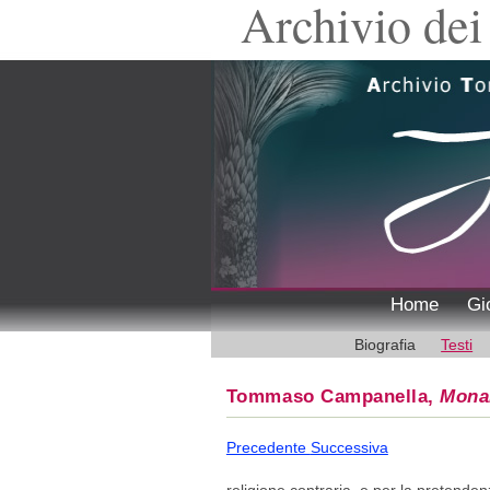
Archivio dei 
Home
Gi
Biografia
Testi
Tommaso Campanella,
Mona
Precedente
Successiva
religione contraria, e per la pretend