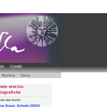
ini
Crediti
Bacheca
Cerca
ede storico-
liografiche
da del testo:
rea Suggi,
Schede
(2010)