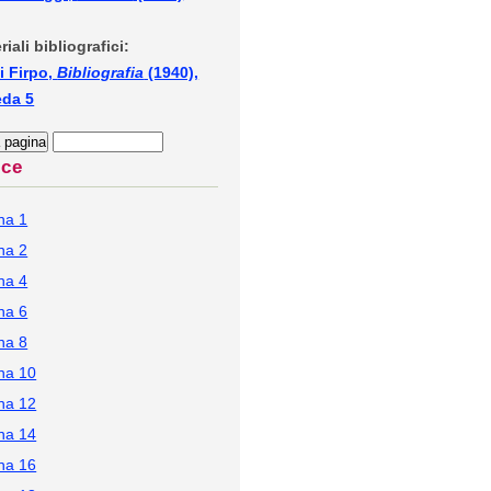
riali bibliografici:
i Firpo,
Bibliografia
(1940),
eda 5
ice
na 1
na 2
na 4
na 6
na 8
na 10
na 12
na 14
na 16