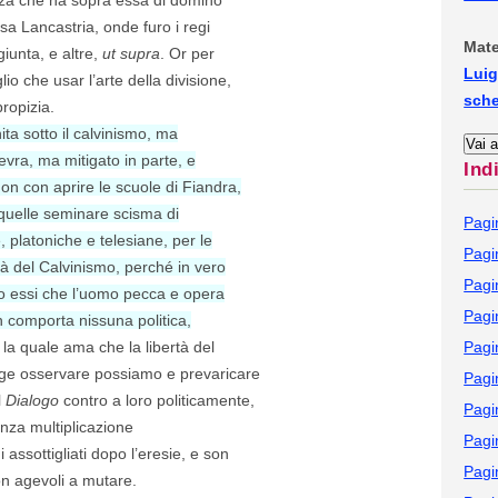
casa Lancastria, onde furo i regi
Mate
giunta, e altre,
ut supra
. Or per
Luig
lio che usar l’arte della divisione,
sch
ropizia.
ita sotto il calvinismo, ma
vra, ma mitigato in parte, e
Ind
on con aprire le scuole di Fiandra,
i quelle seminare scisma di
Pagi
, platoniche e telesiane, per le
Pagi
tà del Calvinismo, perché in vero
Pagi
o essi che l’uomo pecca e opera
Pagi
n comporta nissuna politica,
, la quale ama che la libertà del
Pagi
egge osservare possiamo e prevaricare
Pagi
l
Dialogo
contro a loro politicamente,
Pagi
enza multiplicazione
Pagi
i assottigliati dopo l’eresie, e son
Pagi
on agevoli a mutare.