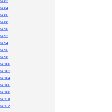
na 82
na 84
na 86
na 88
na 90
na 92
na 94
na 96
na 98
na 100
na 102
na 104
na 106
na 108
na 110
na 112