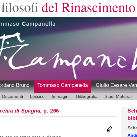
filosofi
del Rinascimento
ordano Bruno
Tommaso Campanella
Giulio Cesare Van
Documenti
Lessico
Immagini
Bibliografia
Studi-Materiali
rchia di Spagna
, p. 266
Sch
bib
Sche
And
enza che ha sopra essa di domino